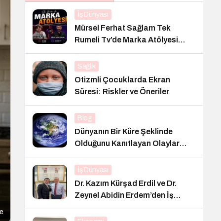
İş Dünyası
Mürsel Ferhat Sağlam Tek
Rumeli Tv’de Marka Atölyesi
Programına Konuk Oldu
Sağlık
Otizmli Çocuklarda Ekran
Süresi: Riskler ve Öneriler
Blog
Dünyanın Bir Küre Şeklinde
Olduğunu Kanıtlayan Olaylar
Nedir?
İş Dünyası
Dr. Kazım Kürşad Erdil ve Dr.
Zeynel Abidin Erdem’den İş
Dünyası Buluşması
me