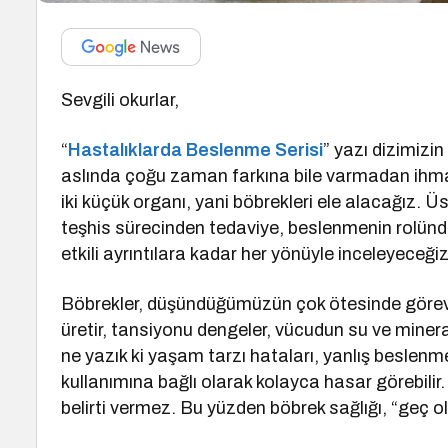
Sevgili okurlar,
“
Hastalıklarda Beslenme Serisi
” yazı dizimizi
aslında çoğu zaman farkına bile varmadan ihmal
iki küçük organı, yani böbrekleri ele alacağız. Ü
teşhis sürecinden tedaviye, beslenmenin rolün
etkili ayrıntılara kadar her yönüyle inceleyeceğiz
Böbrekler, düşündüğümüzün çok ötesinde görev üst
üretir, tansiyonu dengeler, vücudun su ve minera
ne yazık ki yaşam tarzı hataları, yanlış beslenme,
kullanımına bağlı olarak kolayca hasar görebilir
belirti vermez. Bu yüzden böbrek sağlığı, “geç o