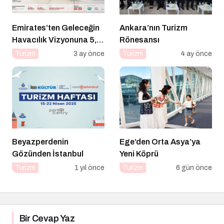
Emirates’ten Geleceğin
Ankara’nın Turizm
Havacılık Vizyonuna 5,1
Rönesansı
Milyar Dolarlık Dev
Turizm
3 ay önce
Turizm
4 ay önce
Yatırım
Beyazperdenin
Ege’den Orta Asya’ya
Gözünden İstanbul
Yeni Köprü
Turizm
1 yıl önce
Turizm
6 gün önce
Bir Cevap Yaz