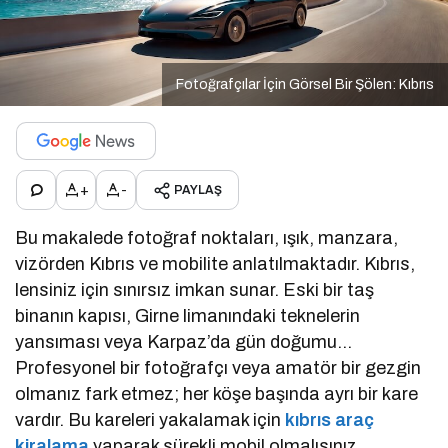
Fotoğrafçılar İçin Görsel Bir Şölen: Kıbrıs
+
-
PAYLAŞ
Bu makalede fotoğraf noktaları, ışık, manzara,
vizörden Kıbrıs ve mobilite anlatılmaktadır. Kıbrıs,
lensiniz için sınırsız imkan sunar. Eski bir taş
binanın kapısı, Girne limanındaki teknelerin
yansıması veya Karpaz’da gün doğumu…
Profesyonel bir fotoğrafçı veya amatör bir gezgin
olmanız fark etmez; her köşe başında ayrı bir kare
vardır. Bu kareleri yakalamak için
kıbrıs araç
kiralama
yaparak sürekli mobil olmalısınız.