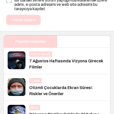
Bir dahaki sefere yorum yaptığımda kullanılmak üzere
adımı, e-posta adresimi ve web site adresimi bu
tarayıcıya kaydet.
YORUM GÖNDER
Popüler Haberler
Kültür Sanat
7 Ağustos Haftasında Vizyona Girecek
Filmler
Sağlık
Otizmli Çocuklarda Ekran Süresi:
Riskler ve Öneriler
Blog