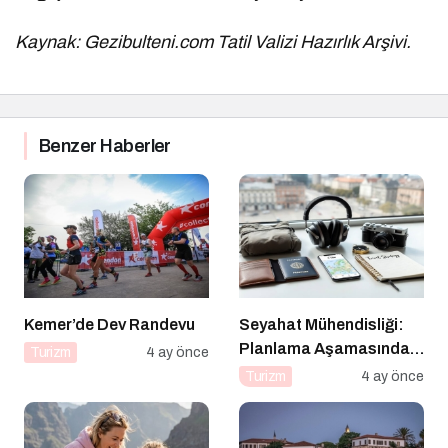
Kaynak: Gezibulteni.com Tatil Valizi Hazırlık Arşivi.
Benzer Haberler
Kemer’de Dev Randevu
Seyahat Mühendisliği:
Planlama Aşamasında
Turizm
4 ay önce
“Hacker” Olmak
Turizm
4 ay önce