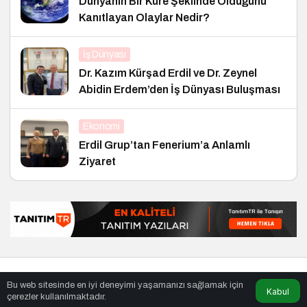
Dünyanın Bir Küre Şeklinde Olduğunu
Kanıtlayan Olaylar Nedir?
İş Dünyası
Dr. Kazım Kürşad Erdil ve Dr. Zeynel
Abidin Erdem’den İş Dünyası Buluşması
Ekonomi
Erdil Grup’tan Fenerium’a Anlamlı
Ziyaret
© Telif Hakkı 27.01.2005, Tüm Hakları Saklıdır.
haber
,
en iyiler
Bu web sitesinde en iyi deneyimi yaşamanızı sağlamak için
listesi
,
bihaber
,
sağlıklı
Kabul
çerezler kullanılmaktadır.