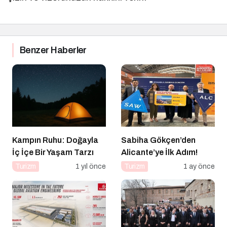
Benzer Haberler
Kampın Ruhu: Doğayla
Sabiha Gökçen’den
İç İçe Bir Yaşam Tarzı
Alicante’ye İlk Adım!
Turizm
1 yıl önce
Turizm
1 ay önce