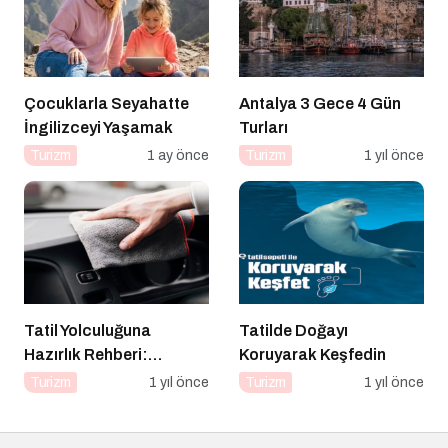
Çocuklarla Seyahatte
Antalya 3 Gece 4 Gün
İngilizceyi Yaşamak
Turları
Turizm
1 ay önce
Turizm
1 yıl önce
Tatil Yolculuğuna
Tatilde Doğayı
Hazırlık Rehberi:
Koruyarak Keşfedin
Aracınız İçin Almanız
Turizm
1 yıl önce
Turizm
1 yıl önce
Gereken 7 Temel Önlem!