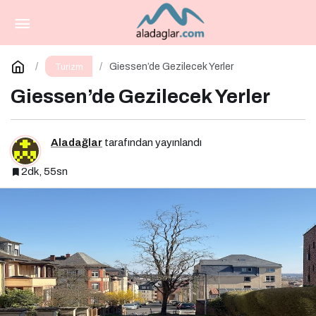
Antalya 3 Gece 4 Gün Turları
Paylaş
Yorum Yap
Giessen’de Gezilecek Yerler
Turizm
Giessen’de Gezilecek Yerler
Aladağlar
tarafından yayınlandı
2dk, 55sn