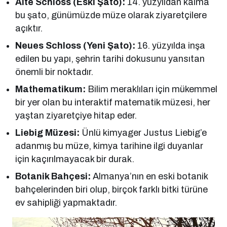
Alte Schloss (Eski Şato):
14. yüzyıldan kalma
bu şato, günümüzde müze olarak ziyaretçilere
açıktır.
Neues Schloss (Yeni Şato):
16. yüzyılda inşa
edilen bu yapı, şehrin tarihi dokusunu yansıtan
önemli bir noktadır.
Mathematikum:
Bilim meraklıları için mükemmel
bir yer olan bu interaktif matematik müzesi, her
yaştan ziyaretçiye hitap eder.
Liebig Müzesi:
Ünlü kimyager Justus Liebig’e
adanmış bu müze, kimya tarihine ilgi duyanlar
için kaçırılmayacak bir durak.
Botanik Bahçesi:
Almanya’nın en eski botanik
bahçelerinden biri olup, birçok farklı bitki türüne
ev sahipliği yapmaktadır.