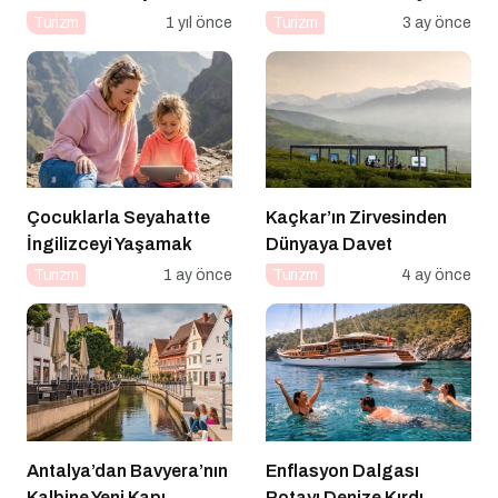
Önerileri
Turizm
1 yıl önce
Turizm
3 ay önce
Çocuklarla Seyahatte
Kaçkar’ın Zirvesinden
İngilizceyi Yaşamak
Dünyaya Davet
Turizm
1 ay önce
Turizm
4 ay önce
Antalya’dan Bavyera’nın
Enflasyon Dalgası
Kalbine Yeni Kapı
Rotayı Denize Kırdı