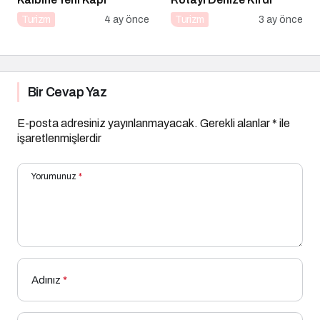
Turizm
4 ay önce
Turizm
3 ay önce
Bir Cevap Yaz
E-posta adresiniz yayınlanmayacak.
Gerekli alanlar
*
ile
işaretlenmişlerdir
Yorumunuz
*
Adınız
*