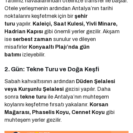
Tatiliniz havaalanından otelinize transfer ile başlar.
Otele yerleşmenin ardından Antalya’nın tarihi
noktalarını keşfetmek için bir
şehir
turu
yapılır.
Kaleiçi, Saat Kulesi, Yivli Minare,
Hadrian Kapısı
gibi önemli yerler gezilir. Akşam
ise
serbest zaman
sunulur ve dileyen
misafirler
Konyaaltı Plajı’nda gün
batımı
izleyebilir.
2. Gün: Tekne Turu ve Doğa Keşfi
Sabah kahvaltısının ardından
Düden Şelalesi
veya Kurşunlu Şelalesi
gezisi yapılır. Daha
sonra
tekne turu
ile Antalya’nın muhteşem
koylarını keşfetme fırsatı yakalanır.
Korsan
Mağarası, Phaselis Koyu, Cennet Koyu
gibi
muhteşem yerler gezilir.