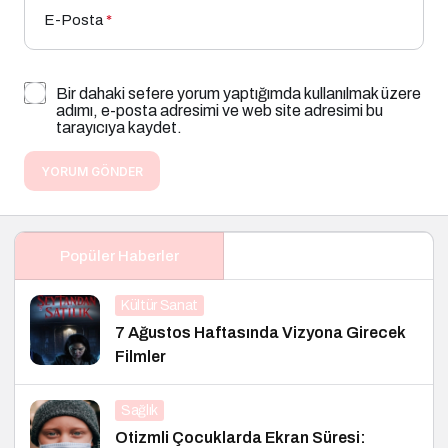
E-Posta
*
Bir dahaki sefere yorum yaptığımda kullanılmak üzere
adımı, e-posta adresimi ve web site adresimi bu
tarayıcıya kaydet.
YORUM GÖNDER
Popüler Haberler
Kültür Sanat
7 Ağustos Haftasında Vizyona Girecek
Filmler
Sağlık
Otizmli Çocuklarda Ekran Süresi: