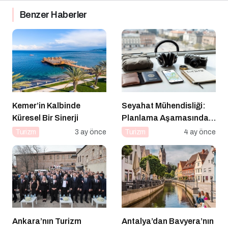
Benzer Haberler
Kemer’in Kalbinde
Seyahat Mühendisliği:
Küresel Bir Sinerji
Planlama Aşamasında
“Hacker” Olmak
Turizm
3 ay önce
Turizm
4 ay önce
Ankara’nın Turizm
Antalya’dan Bavyera’nın