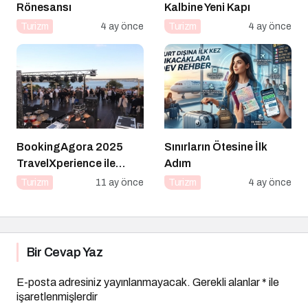
Rönesansı
Kalbine Yeni Kapı
Turizm
4 ay önce
Turizm
4 ay önce
BookingAgora 2025
Sınırların Ötesine İlk
TravelXperience ile
Adım
seyahat sektörü Six
Turizm
11 ay önce
Turizm
4 ay önce
Senses Kocataş
Mansions’da bir araya
geldi
Bir Cevap Yaz
E-posta adresiniz yayınlanmayacak.
Gerekli alanlar
*
ile
işaretlenmişlerdir