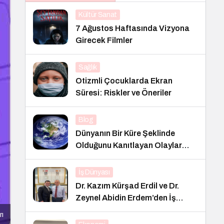
Kültür Sanat
7 Ağustos Haftasında Vizyona
Girecek Filmler
Sağlık
Otizmli Çocuklarda Ekran
Süresi: Riskler ve Öneriler
Blog
Dünyanın Bir Küre Şeklinde
Olduğunu Kanıtlayan Olaylar
Nedir?
İş Dünyası
Dr. Kazım Kürşad Erdil ve Dr.
Zeynel Abidin Erdem’den İş
Dünyası Buluşması
rı