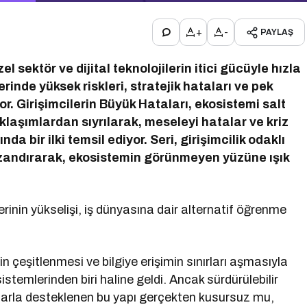
+
-
PAYLAŞ
 sektör ve dijital teknolojilerin itici gücüyle hızla
erinde yüksek riskleri, stratejik hataları ve pek
r. Girişimcilerin Büyük Hataları, ekosistemi salt
laşımlardan sıyrılarak, meseleyi hatalar ve kriz
a bir ilki temsil ediyor. Seri, girişimcilik odaklı
kazandırarak, ekosistemin görünmeyen yüzüne ışık
lerinin yükselişi, iş dünyasına dair alternatif öğrenme
n çeşitlenmesi ve bilgiye erişimin sınırları aşmasıyla
istemlerinden biri haline geldi. Ancak sürdürülebilir
ılarla desteklenen bu yapı gerçekten kusursuz mu,