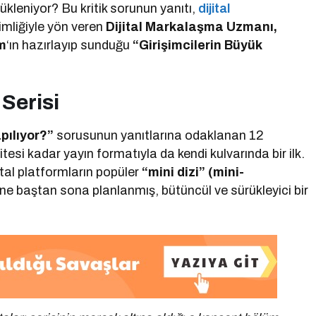
kleniyor? Bu kritik sorunun yanıtı,
dijital
kimliğiyle yön veren
Dijital Markalaşma Uzmanı,
m
‘ın hazırlayıp sunduğu
“Girişimcilerin Büyük
.
 Serisi
pılıyor?”
sorusunun yanıtlarına odaklanan 12
itesi kadar yayın formatıyla da kendi kulvarında bir ilk.
ital platformların popüler
“mini dizi” (mini-
ine baştan sona planlanmış, bütüncül ve sürükleyici bir