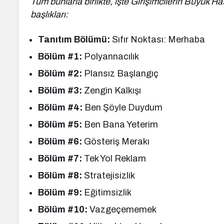
Tüm bunlarla birlikte, işte Girişimcilerin Büyük Ha
başlıkları:
Tanıtım Bölümü:
Sıfır Noktası: Merhaba
Bölüm #1:
Polyannacılık
Bölüm #2:
Plansız Başlangıç
Bölüm #3:
Zengin Kalkışı
Bölüm #4:
Ben Şöyle Duydum
Bölüm #5:
Ben Bana Yeterim
Bölüm #6:
Gösteriş Merakı
Bölüm #7:
Tek Yol Reklam
Bölüm #8:
Stratejisizlik
Bölüm #9:
Eğitimsizlik
Bölüm #10:
Vazgeçememek