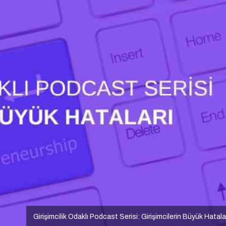
Girişimcilik Odaklı Podcast Serisi: Girişimcilerin Büyük Hatala