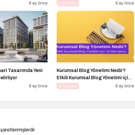
İpucu
8 ay önce
İş Dünyası
8 ay önce
mari Tasarımda Yeni
Kurumsal Blog Yönetimi Nedir?
elirliyor
Etkili Kurumsal Blog Yönetimi için
10 Altın İpucu
9 ay önce
İş Dünyası
8 ay önce
 işaretlenmişlerdir