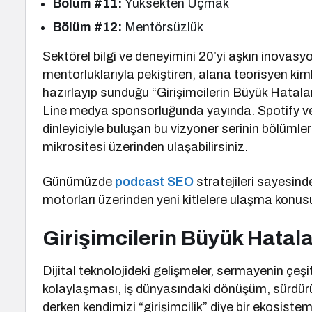
Bölüm #11:
Yüksekten Uçmak
Bölüm #12:
Mentörsüzlük
Sektörel bilgi ve deneyimini 20’yi aşkın inovasy
mentorluklarıyla pekiştiren, alana teorisyen kiml
hazırlayıp sunduğu “Girişimcilerin Büyük Hatala
Line medya sponsorluğunda yayında. Spotify ve
dinleyiciyle buluşan bu vizyoner serinin bölümle
mikrositesi üzerinden ulaşabilirsiniz.
Günümüzde
podcast SEO
stratejileri sayesinde
motorları üzerinden yeni kitlelere ulaşma konus
Girişimcilerin Büyük Hatal
Dijital teknolojideki gelişmeler, sermayenin çeşit
kolaylaşması, iş dünyasındaki dönüşüm, sürdürüle
derken kendimizi “girişimcilik” diye bir ekosist