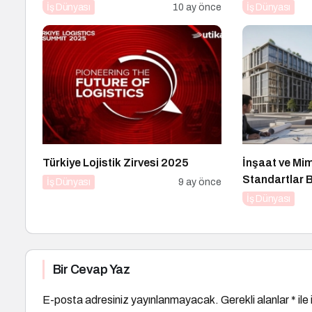
İpucu
İş Dünyası
10 ay önce
İş Dünyası
Türkiye Lojistik Zirvesi 2025
İnşaat ve Mi
Standartlar B
İş Dünyası
9 ay önce
İş Dünyası
Bir Cevap Yaz
E-posta adresiniz yayınlanmayacak.
Gerekli alanlar
*
ile