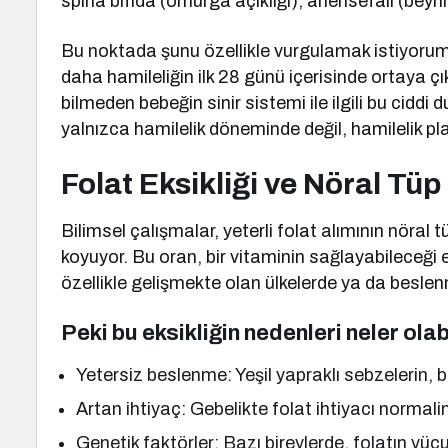
spina bifida (omurga açıklığı), anensefali (beyni
Bu noktada şunu özellikle vurgulamak istiyorum:
daha hamileliğin ilk 28 günü içerisinde ortaya 
bilmeden bebeğin sinir sistemi ile ilgili bu ciddi 
yalnızca hamilelik döneminde değil, hamilelik 
Folat Eksikliği ve Nöral Tüp
Bilimsel çalışmalar, yeterli folat alımının nöral 
koyuyor. Bu oran, bir vitaminin sağlayabileceği e
özellikle gelişmekte olan ülkelerde ya da beslen
Peki bu eksikliğin nedenleri neler olab
Yetersiz beslenme: Yeşil yapraklı sebzelerin, b
Artan ihtiyaç: Gebelikte folat ihtiyacı normali
Genetik faktörler: Bazı bireylerde, folatın v