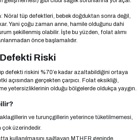
n gelişmemesi) gibi ciddi sağlık sorunlarına yol açar.
 Nöral tüp defektleri, bebek doğduktan sonra değil,
çıkar. Yani çoğu zaman anne, hamile olduğunu dahi
durum şekillenmiş olabilir. İşte bu yüzden, folat alımı
planlanmadan önce başlamalıdır.
 Defekti Riski
tüp defekti riskini %70’e kadar azaltabildiğini ortaya
tki açısından gerçekten çarpıcı. Folat eksikliği,
me yetersizliklerinin olduğu bölgelerde oldukça yaygın.
ilir?
aklagillerin ve turunçgillerin yeterince tüketilmemesi,
n çok üzerindedir.
ücutta kullanılmasını sağlayan MTHFR geninde