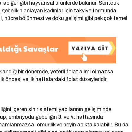
araciğer gibi hayvansal ürünlerde bulunur. Sentetik
kle gebelik planlayan kadınlar için takviye formunda
i, hücre bölünmesi ve doku gelişimi gibi pek çok temel
aşandığı bir dönemde, yeterli folat alımı olmazsa
k öncesi ve ilk haftalardaki folat düzeyleridir.
ğini içeren sinir sistemi yapılarının gelişiminde
p, embriyoda gebeliğin 3. ve 4. haftasında
mlanmazsa, omurilik ve beyin açıkta kalabilir. Bu da