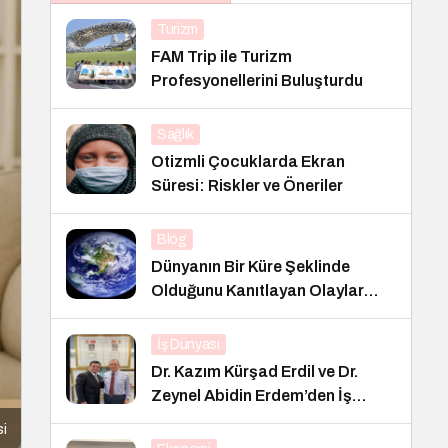
Turizm
FAM Trip ile Turizm
Profesyonellerini Buluşturdu
Sağlık
Otizmli Çocuklarda Ekran
Süresi: Riskler ve Öneriler
Blog
Dünyanın Bir Küre Şeklinde
Olduğunu Kanıtlayan Olaylar
Nedir?
İş Dünyası
Dr. Kazım Kürşad Erdil ve Dr.
Zeynel Abidin Erdem’den İş
Dünyası Buluşması
si