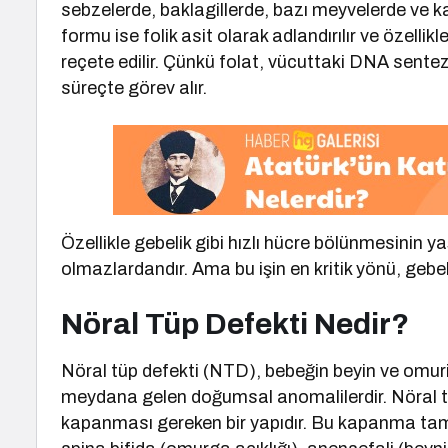
sebzelerde, baklagillerde, bazı meyvelerde ve k
formu ise folik asit olarak adlandırılır ve özelli
reçete edilir. Çünkü folat, vücuttaki DNA sentez
süreçte görev alır.
Özellikle gebelik gibi hızlı hücre bölünmesinin y
olmazlardandır. Ama bu işin en kritik yönü, gebeli
Nöral Tüp Defekti Nedir?
Nöral tüp defekti (NTD), bebeğin beyin ve omurili
meydana gelen doğumsal anomalilerdir. Nöral tü
kapanması gereken bir yapıdır. Bu kapanma tama