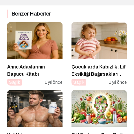
Benzer Haberler
Anne Adaylarının
Çocuklarda Kabızlık: Lif
Başucu Kitabı
Eksikliği Bağırsakları
Nasıl Yavaşlatır?
Sağlık
1 yıl önce
Sağlık
1 yıl önce