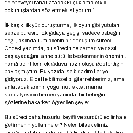
de ebeveyni rahatlatacak küçük ama etkili
dokunuşlardan söz etmek istiyorum.”
İlk kaşık, ilk yüz buruşturma, ilk oyun gibi yutulan
sebze püresi… Ek gıdaya geçiş, sadece bebeğin
değil, aslında tüm ailenin bir dönüşüm süreci.
Önceki yazımda, bu sürecin ne zaman ve nasıl
başlayacağını, anne sütü ile beslenmenin önemini,
hangi belirtilerin ek gıdaya hazır oluşu gösterdiğini
paylaşmıştım. Bu yazıda ise bir adım ileriye
gidiyoruz. Elbette bilimsel bilgiler rehberimiz, ama
anlatacaklarımın çoğu mutfakta, mama
sandalyesinin hemen yanında, bir bebeğin
gözlerine bakarken öğrenilen şeyler.
Bu süreci daha huzurlu, keyifli ve sürdürülebilir hale
getirmenin yolları neler? Neleri bilsek elimiz
ayağımız daha az dolaşırdı? Hadi birlikte bakalım.