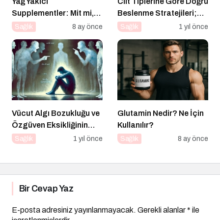
Yağ Yakıcı
Cilt Tiplerine Göre Doğru
Supplementler: Mit mi,
Beslenme Stratejileri;
Gerçek mi?
Genç ve Parlak Cilt İçin
Sağlık
8 ay önce
Sağlık
1 yıl önce
Doğru Besinler
Vücut Algı Bozukluğu ve
Glutamin Nedir? Ne İçin
Özgüven Eksikliğinin
Kullanılır?
Görünmeyen Kökleri
Sağlık
1 yıl önce
Sağlık
8 ay önce
Bir Cevap Yaz
E-posta adresiniz yayınlanmayacak.
Gerekli alanlar
*
ile