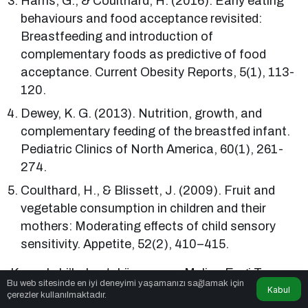
Harris, G., & Coulthard, H. (2016). Early eating
behaviours and food acceptance revisited:
Breastfeeding and introduction of
complementary foods as predictive of food
acceptance. Current Obesity Reports, 5(1), 113-
120.
Dewey, K. G. (2013). Nutrition, growth, and
complementary feeding of the breastfed infant.
Pediatric Clinics of North America, 60(1), 261-
274.
Coulthard, H., & Blissett, J. (2009). Fruit and
vegetable consumption in children and their
mothers: Moderating effects of child sensory
sensitivity. Appetite, 52(2), 410–415.
Kaynak: bi’haber.tr köşe yazarı Melina Ezgi Tosun
Bu web sitesinde en iyi deneyimi yaşamanızı sağlamak için
Kabul
çerezler kullanılmaktadır.