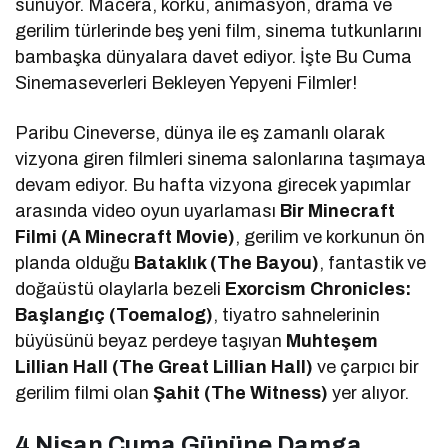
sunuyor. Macera, korku, animasyon, drama ve
gerilim türlerinde beş yeni film, sinema tutkunlarını
bambaşka dünyalara davet ediyor. İşte Bu Cuma
Sinemaseverleri Bekleyen Yepyeni Filmler!
Paribu Cineverse, dünya ile eş zamanlı olarak
vizyona giren filmleri sinema salonlarına taşımaya
devam ediyor. Bu hafta vizyona girecek yapımlar
arasında video oyun uyarlaması
Bir Minecraft
Filmi (A Minecraft Movie)
, gerilim ve korkunun ön
planda olduğu
Bataklık (The Bayou)
, fantastik ve
doğaüstü olaylarla bezeli
Exorcism Chronicles:
Başlangıç (Toemalog)
, tiyatro sahnelerinin
büyüsünü beyaz perdeye taşıyan
Muhteşem
Lillian Hall (The Great Lillian Hall)
ve çarpıcı bir
gerilim filmi olan
Şahit (The Witness)
yer alıyor.
4 Nisan Cuma Gününe Damga