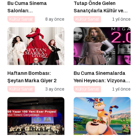
Bu Cuma Sinema
Tutap Önde Gelen
Salonları
Sanatçılarla Kültür ve
Hareketleniyor: 26 Aralık
Sanat Yolucluğuna
Kültür Sanat
8 ay önce
Kültür Sanat
1 yıl önce
Vizyondaki Filmler
Devam Ediyor
Açıklandı
Haftanın Bombası:
Bu Cuma Sinemalarda
Şeytan Marka Giyer 2
Yeni Heyecan: Vizyona
Girecek Filmler Belli
Kültür Sanat
3 ay önce
Kültür Sanat
1 yıl önce
Oldu