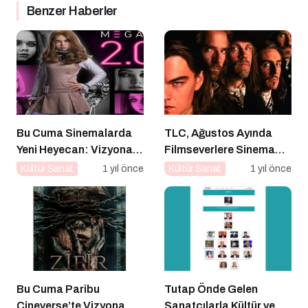
Benzer Haberler
Bu Cuma Sinemalarda
TLC, Ağustos Ayında
Yeni Heyecan: Vizyona
Filmseverlere Sinema
Girecek Filmler Belli
Dolu Akşamlar Sunuyor
Kültür Sanat
1 yıl önce
Kültür Sanat
1 yıl önce
Oldu
Bu Cuma Paribu
Tutap Önde Gelen
Cineverse’te Vizyona
Sanatçılarla Kültür ve