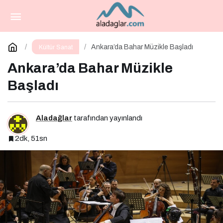
Bu Cuma Sinemaseverleri Bekleyen Yepyeni
Filmler!
Paylaş
Yorum Yap
Ankara’da Bahar Müzikle Başladı
Kültür Sanat
Ankara’da Bahar Müzikle
Başladı
Aladağlar
tarafından yayınlandı
2dk, 51sn