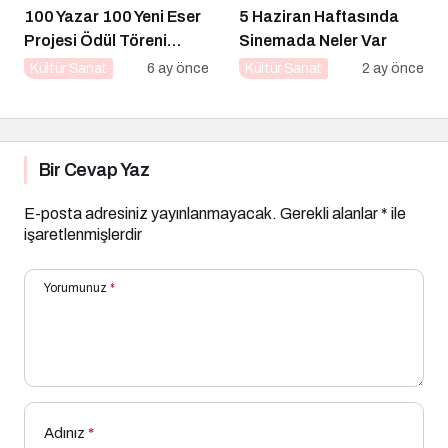
100 Yazar 100 Yeni Eser
5 Haziran Haftasında
Projesi Ödül Töreni
Sinemada Neler Var
Gerçekleşti
Kültür Sanat
6 ay önce
Kültür Sanat
2 ay önce
Bir Cevap Yaz
E-posta adresiniz yayınlanmayacak.
Gerekli alanlar
*
ile
işaretlenmişlerdir
Yorumunuz
*
Adınız
*