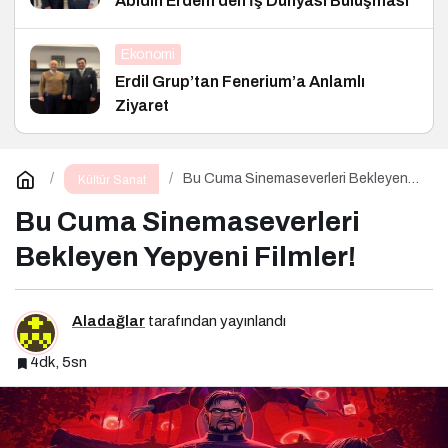
Abidin Erdem’den İş Dünyası Buluşması
Ekonomi
Erdil Grup’tan Fenerium’a Anlamlı
Ziyaret
Bu Cuma Sinemaseverleri Bekleyen
Kültür Sanat
Yepyeni Filmler!
Bu Cuma Sinemaseverleri
Bekleyen Yepyeni Filmler!
Aladağlar
tarafından yayınlandı
4dk, 5sn