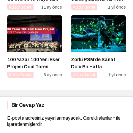
Girecek Filmler
Sanat Yolucluğuna
Kültür Sanat
11 ay önce
Kültür Sanat
1 yıl önce
Devam Ediyor
100 Yazar 100 Yeni Eser
Zorlu PSM’de Sanat
Projesi Ödül Töreni
Dolu Bir Hafta
Gerçekleşti
Kültür Sanat
6 ay önce
Kültür Sanat
1 yıl önce
Bir Cevap Yaz
E-posta adresiniz yayınlanmayacak.
Gerekli alanlar
*
ile
işaretlenmişlerdir