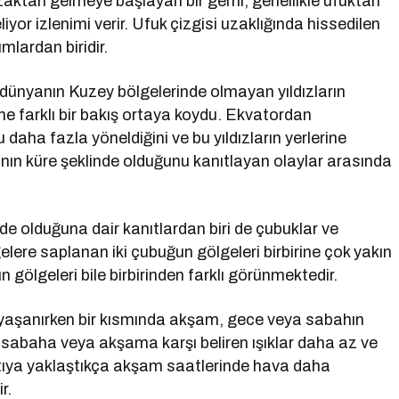
zaktan gelmeye başlayan bir gemi, genellikle ufuktan
liyor izlenimi verir. Ufuk çizgisi uzaklığında hissedilen
mlardan biridir.
a dünyanın Kuzey bölgelerinde olmayan yıldızların
e farklı bir bakış ortaya koydu. Ekvatordan
 daha fazla yöneldiğini ve bu yıldızların yerlerine
yanın küre şeklinde olduğunu kanıtlayan olaylar arasında
de olduğuna dair kanıtlardan biri de çubuklar ve
gelere saplanan iki çubuğun gölgeleri birbirine çok yakın
gölgeleri bile birbirinden farklı görünmektedir.
yaşanırken bir kısmında akşam, gece veya sabahın
ı sabaha veya akşama karşı beliren ışıklar daha az ve
tıya yaklaştıkça akşam saatlerinde hava daha
r.