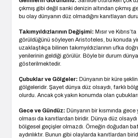
Gemilerin Görünümü:
Sahilde otururken çok u
çıkmış gibi değil sanki denizin altından çıkmış ge
bu olay dünyanın düz olmadığını kanıtlayan duru
Takımyıldızlarının Değişimi:
Mısır ve Kıbrıs’t
görüldüğünü söyleyen Aristoteles, bu konuda yin
uzaklaştıkça bilinen takımyıldızlarının ufka doğru
yenilerinin geldiği görülür. Böyle bir durum dün
gösterilmektedir.
Çubuklar ve Gölgeler:
Dünyanın bir küre şeklin
gölgeleridir. Şayet dünya düz olsaydı, farklı böl
olurdu. Ancak çok yakın konumda olan çubukların 
Gece ve Gündüz:
Dünyanın bir kısmında gece 
olması da kanıtlardan biridir. Dünya düz olsayd
bölgesel geçişler olmazdı. Örneğin doğudan ba
aydınlıktır. Bunun gibi olaylarda kanıtlardan biridi