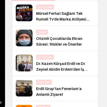
İş Dünyası
Mürsel Ferhat Sağlam Tek
Rumeli Tv’de Marka Atölyesi
Programına Konuk Oldu
Sağlık
Otizmli Çocuklarda Ekran
Süresi: Riskler ve Öneriler
İş Dünyası
Dr. Kazım Kürşad Erdil ve Dr.
Zeynel Abidin Erdem’den İş
Dünyası Buluşması
Ekonomi
Erdil Grup’tan Fenerium’a
Anlamlı Ziyaret
ir