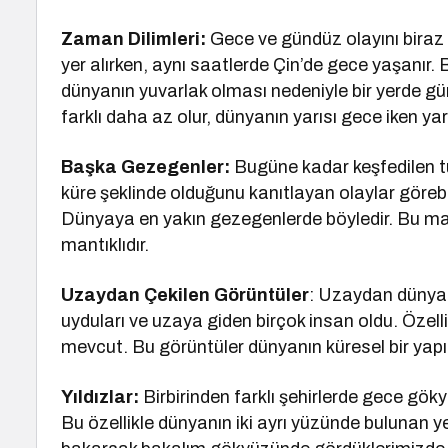
Zaman Dilimleri:
Gece ve gündüz olayını biraz
yer alırken, aynı saatlerde Çin’de gece yaşanır.
dünyanın yuvarlak olması nedeniyle bir yerde g
farklı daha az olur, dünyanın yarısı gece iken ya
Başka Gezegenler:
Bugüne kadar keşfedilen t
küre şeklinde olduğunu kanıtlayan olaylar görebi
Dünyaya en yakın gezegenlerde böyledir. Bu ma
mantıklıdır.
Uzaydan Çekilen Görüntüler
: Uzaydan dünyam
uyduları ve uzaya giden birçok insan oldu. Özell
mevcut. Bu görüntüler dünyanın küresel bir yapıd
Yıldızlar:
Birbirinden farklı şehirlerde gece gökyü
Bu özellikle dünyanın iki ayrı yüzünde bulunan y