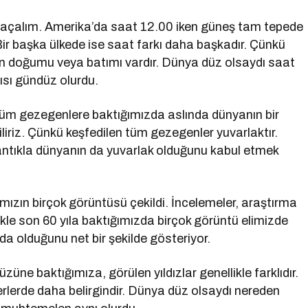
 açalım. Amerika’da saat 12.00 iken güneş tam tepede
 Bir başka ülkede ise saat farkı daha başkadır. Çünkü
ün doğumu veya batımı vardır. Dünya düz olsaydı saat
rısı gündüz olurdu.
üm gezegenlere baktığımızda aslında dünyanın bir
liriz. Çünkü keşfedilen tüm gezegenler yuvarlaktır.
ntıkla dünyanın da yuvarlak olduğunu kabul etmek
ızın birçok görüntüsü çekildi. İncelemeler, araştırma
ikle son 60 yıla baktığımızda birçok görüntü elimizde
a olduğunu net bir şekilde gösteriyor.
züne baktığımıza, görülen yıldızlar genellikle farklıdır.
erlerde daha belirgindir. Dünya düz olsaydı nereden