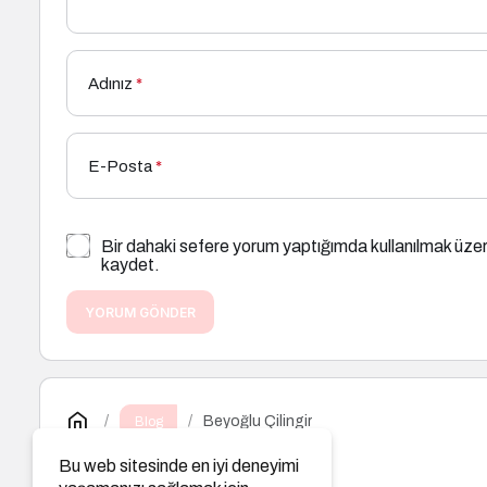
Adınız
*
E-Posta
*
Bir dahaki sefere yorum yaptığımda kullanılmak üzer
kaydet.
YORUM GÖNDER
Beyoğlu Çilingir
Blog
Beyoğlu Çilingir
Bu web sitesinde en iyi deneyimi