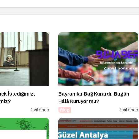
k İstediğimiz:
Bayramlar Bağ Kurardı: Bugün
imiz?
Hâlâ Kuruyor mu?
1 yıl önce
Blog
1 yıl önce