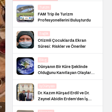
Turizm
FAM Trip ile Turizm
Profesyonellerini Buluşturdu
Sağlık
Otizmli Çocuklarda Ekran
Süresi: Riskler ve Öneriler
Blog
Dünyanın Bir Küre Şeklinde
Olduğunu Kanıtlayan Olaylar
Nedir?
İş Dünyası
Dr. Kazım Kürşad Erdil ve Dr.
Zeynel Abidin Erdem’den İş
Dünyası Buluşması
r?