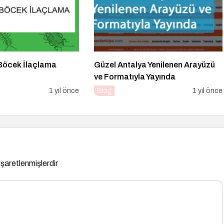
Böcek İlaçlama
Güzel Antalya Yenilenen Arayüzü
ve Formatıyla Yayında
1 yıl önce
Blog
1 yıl önce
 işaretlenmişlerdir