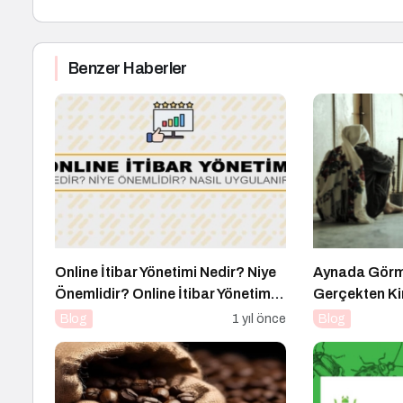
Benzer Haberler
Online İtibar Yönetimi Nedir? Niye
Aynada Görme
Önemlidir? Online İtibar Yönetimi
Gerçekten K
Nasıl Uygulanır?
Blog
1 yıl önce
Blog