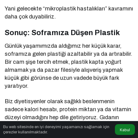
Yani gelecekte “mikroplastik hastalıkları” kavramını
daha çok duyabiliriz.
Sonuç: Soframıza Düşen Plastik
Günlük yaşamımızda aldığımız her küçük karar,
soframıza gelen plastiği azaltabilir ya da artırabilir.
Bir cam şişe tercih etmek, plastik kapta yoğurt
almamak ya da pazar filesiyle alışveriş yapmak
küçük gibi görünse de uzun vadede büyük fark
yaratıyor.
Biz diyetisyenler olarak sağlıklı beslenmenin
sadece kalori hesabı, protein miktarı ya da vitamin
düzeyi olmadığını hep dile getiriyoruz. Gıdanın
güvenliği, içeriği ve çevresel faktörleri de en az
Bu web sitesinde en iyi deneyimi yaşamanızı sağlamak için
Kabul
çerezler kullanılmaktadır.
besin değeri kadar önemli. Çünkü vücudumuzu