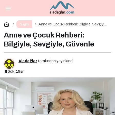
Mikroplastikler Soframızda: Gıdalardan
Bedenimize Nasıl Geçiyor?
Paylaş
Yorum Yap
Anne ve Çocuk Rehberi: Bilgiyle, Sevgiyle,
Sağlık
Güvenle
Anne ve Çocuk Rehberi:
Bilgiyle, Sevgiyle, Güvenle
Aladağlar
tarafından yayınlandı
6dk, 19sn