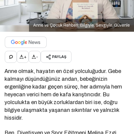
Anne ve Çocuk Rehberi: Bilgiyle, Sevgiyle, Güvenle
+
-
PAYLAŞ
Anne olmak, hayatın en özel yolculuğudur. Gebe
kalmayı düşündüğünüz andan, bebeğinizin
ergenliğine kadar geçen süreç, her adımıyla hem
heyecan verici hem de kafa karıştırıcıdır. Bu
yolculukta en büyük zorluklardan biri ise, doğru
bilgiye ulaşmakta yaşanan sıkıntılar ve yalnızlık
hissidir.
Ben, Diyetisyen ve Spor Eğitmeni Melina Ezgi