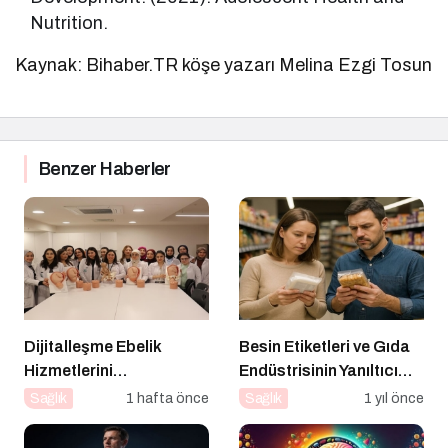
Nutrition.
Kaynak: Bihaber.TR köşe yazarı Melina Ezgi Tosun
Benzer Haberler
Dijitalleşme Ebelik
Besin Etiketleri ve Gıda
Hizmetlerini
Endüstrisinin Yanıltıcı
Dönüştürüyor
Stratejileri
Sağlık
1 hafta önce
Sağlık
1 yıl önce