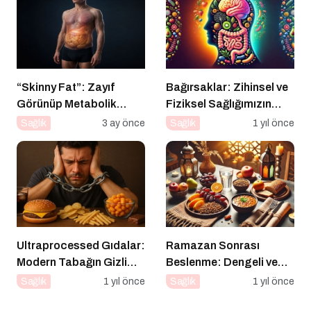
“Skinny Fat”: Zayıf
Bağırsaklar: Zihinsel ve
Görünüp Metabolik
Fiziksel Sağlığımızın
Olarak Riskli Olmak
Gizli Yöneticisi!
Sağlık
3 ay önce
Sağlık
1 yıl önce
Ultraprocessed Gıdalar:
Ramazan Sonrası
Modern Tabağın Gizli
Beslenme: Dengeli ve
Psikobiyolojisi
Sağlıklı Bir Geçiş İçin
Sağlık
1 yıl önce
Sağlık
1 yıl önce
İpuçları