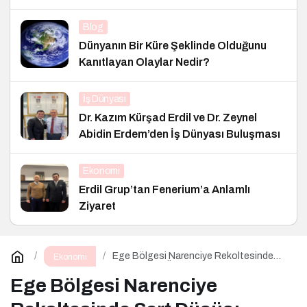
Blog
Dünyanın Bir Küre Şeklinde Olduğunu
Kanıtlayan Olaylar Nedir?
İş Dünyası
Dr. Kazım Kürşad Erdil ve Dr. Zeynel
Abidin Erdem’den İş Dünyası Buluşması
Ekonomi
Erdil Grup’tan Fenerium’a Anlamlı
Ziyaret
Ege Bölgesi Narenciye Rekoltesinde
Ekonomi
Sert Düşüş: Üretim Yüzde 34 Azaldı
Ege Bölgesi Narenciye