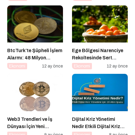
BtcTurk’te Şüpheli İşlem
Ege Bölgesi Narenciye
Alarmı: 48 Milyon
Rekoltesinde Sert
Dolarlık Çıkış İddiası
Düşüş: Üretim Yüzde 34
Ekonomi
12 ay önce
Ekonomi
12 ay önce
Azaldı
Web3 Trendleri ve İş
Dijital Kriz Yönetimi
Dünyası İçin Yeni
Nedir Etkili Dijital Kriz
Fırsatlar
Yönetimi için 10 Altın
Ekonomi
9 ay önce
Ekonomi
8 ay önce