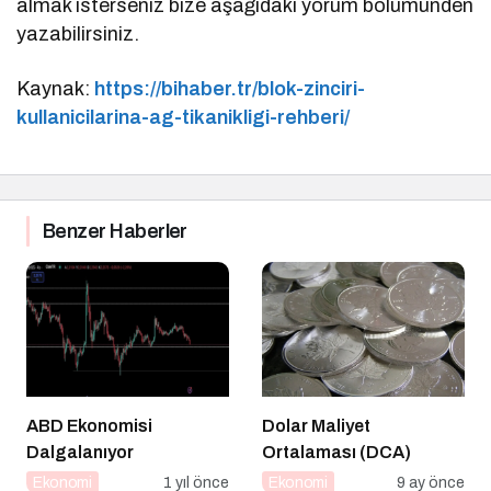
almak isterseniz bize aşağıdaki yorum bölümünden
yazabilirsiniz.
Kaynak:
https://bihaber.tr/blok-zinciri-
kullanicilarina-ag-tikanikligi-rehberi/
Benzer Haberler
ABD Ekonomisi
Dolar Maliyet
Dalgalanıyor
Ortalaması (DCA)
Ekonomi
1 yıl önce
Ekonomi
9 ay önce