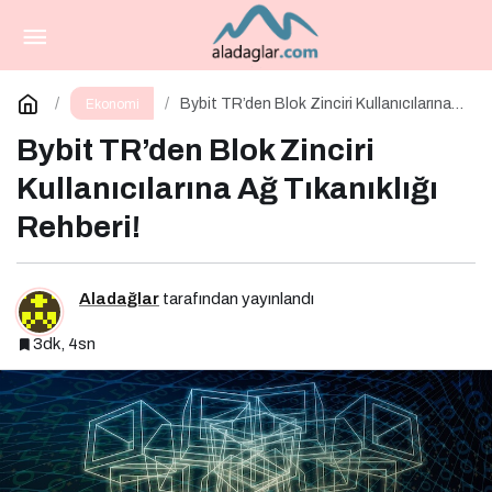
Ege Bölgesi Narenciye Rekoltesinde Sert
Düşüş: Üretim Yüzde 34 Azaldı
Paylaş
Yorum Yap
Bybit TR’den Blok Zinciri Kullanıcılarına
Ekonomi
Ağ Tıkanıklığı Rehberi!
Bybit TR’den Blok Zinciri
Kullanıcılarına Ağ Tıkanıklığı
Rehberi!
Aladağlar
tarafından yayınlandı
3dk, 4sn