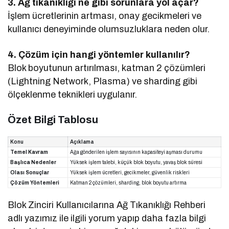
3. Ağ tıkanıklığı ne gibi sorunlara yol açar?
İşlem ücretlerinin artması, onay gecikmeleri ve
kullanıcı deneyiminde olumsuzluklara neden olur.
4. Çözüm için hangi yöntemler kullanılır?
Blok boyutunun artırılması, katman 2 çözümleri
(Lightning Network, Plasma) ve sharding gibi
ölçeklenme teknikleri uygulanır.
Özet Bilgi Tablosu
Konu
Açıklama
Temel Kavram
Ağa gönderilen işlem sayısının kapasiteyi aşması durumu
Başlıca Nedenler
Yüksek işlem talebi, küçük blok boyutu, yavaş blok süresi
Olası Sonuçlar
Yüksek işlem ücretleri, gecikmeler, güvenlik riskleri
Çözüm Yöntemleri
Katman 2 çözümleri, sharding, blok boyutu artırma
Blok Zinciri Kullanıcılarına Ağ Tıkanıklığı Rehberi
adlı yazımız ile ilgili yorum yapıp daha fazla bilgi