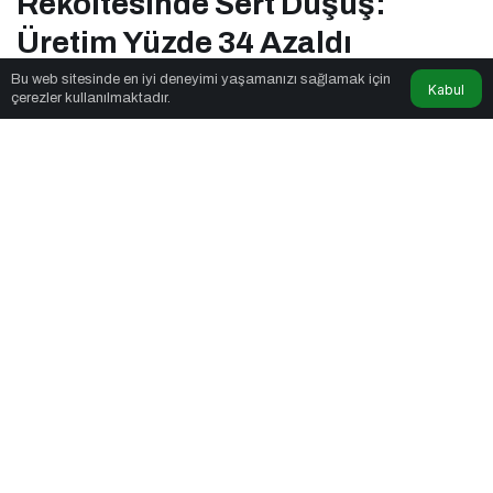
Rekoltesinde Sert Düşüş:
Üretim Yüzde 34 Azaldı
Bu web sitesinde en iyi deneyimi yaşamanızı sağlamak için
Kabul
çerezler kullanılmaktadır.
Aladağlar
tarafından yayınlandı
2dk, 30sn
Ege Bölgesi Narenciye Rekoltesinde Sert Düşüş: Üretim Yüzde 34
Azaldı