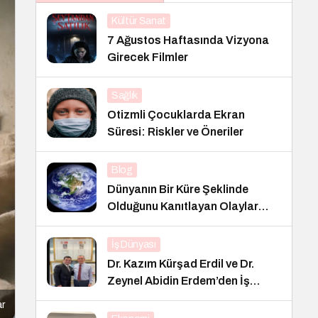
Kültür Sanat
7 Ağustos Haftasında Vizyona
Girecek Filmler
Sağlık
Otizmli Çocuklarda Ekran
Süresi: Riskler ve Öneriler
Blog
Dünyanın Bir Küre Şeklinde
Olduğunu Kanıtlayan Olaylar
Nedir?
İş Dünyası
Dr. Kazım Kürşad Erdil ve Dr.
Zeynel Abidin Erdem’den İş
Dünyası Buluşması
ar