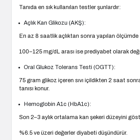
Tanıda en sık kullanılan testler şunlardır:
Açlık Kan Glikozu (AKŞ):
En az 8 saatlik açlıktan sonra yapılan ölçümde 
100–125 mg/dL arası ise prediyabet olarak değerl
Oral Glukoz Tolerans Testi (OGTT):
75 gram glikoz içeren sıvı içildikten 2 saat so
tanısı konur.
Hemoglobin A1c (HbA1c):
Son 2–3 aylık ortalama kan şekeri düzeyini göste
%6.5 ve üzeri değerler diyabeti düşündürür.