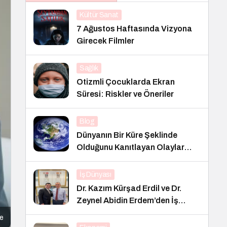
Kültür Sanat
7 Ağustos Haftasında Vizyona
Girecek Filmler
Sağlık
Otizmli Çocuklarda Ekran
Süresi: Riskler ve Öneriler
Blog
Dünyanın Bir Küre Şeklinde
Olduğunu Kanıtlayan Olaylar
Nedir?
İş Dünyası
Dr. Kazım Kürşad Erdil ve Dr.
Zeynel Abidin Erdem’den İş
Dünyası Buluşması
e