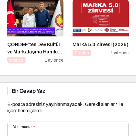
ÇORDEF’ten Dev Kültür
Marka 5.0 Zirvesi (2025)
ve Markalaşma Hamlesi:
Startup
1 yıl önce
Projelerin Başına Mürsel
Startup
1 ay önce
Ferhat Sağlam Getirildi
Bir Cevap Yaz
E-posta adresiniz yayınlanmayacak.
Gerekli alanlar
*
ile
işaretlenmişlerdir
Yorumunuz
*