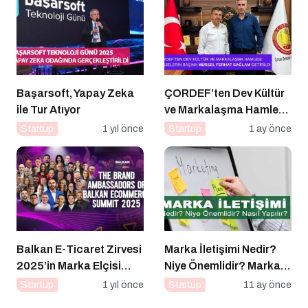
Başarsoft, Yapay Zeka
ÇORDEF’ten Dev Kültür
ile Tur Atıyor
ve Markalaşma Hamlesi:
Projelerin Başına Mürsel
Startup
1 yıl önce
Startup
1 ay önce
Ferhat Sağlam Getirildi
Balkan E-Ticaret Zirvesi
Marka İletişimi Nedir?
2025’in Marka Elçisi
Niye Önemlidir? Marka
Belli Oldu
İletişimi Nasıl Yapılır?
Startup
1 yıl önce
Startup
11 ay önce