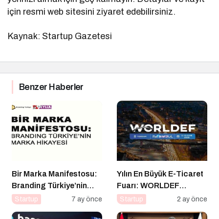
için resmi web sitesini ziyaret edebilirsiniz.
Kaynak: Startup Gazetesi
Benzer Haberler
Bir Marka Manifestosu:
Yılın En Büyük E-Ticaret
Branding Türkiye’nin
Fuarı: WORLDEF
Marka Hikayesi
Istanbul 2026
Startup
7 ay önce
Startup
2 ay önce