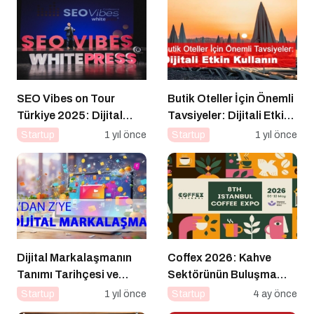
SEO Vibes on Tour
Butik Oteller İçin Önemli
Türkiye 2025: Dijital
Tavsiyeler: Dijitali Etkin
Dünyanın Nabzını Tutan
Kullanın
Startup
1 yıl önce
Startup
1 yıl önce
Etkinlik
Dijital Markalaşmanın
Coffex 2026: Kahve
Tanımı Tarihçesi ve
Sektörünün Buluşma
Önemi
Noktası
Startup
1 yıl önce
Startup
4 ay önce