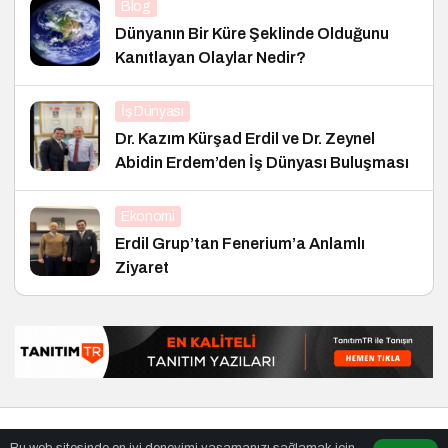
Blog
Dünyanın Bir Küre Şeklinde Olduğunu
Kanıtlayan Olaylar Nedir?
İş Dünyası
Dr. Kazım Kürşad Erdil ve Dr. Zeynel
Abidin Erdem’den İş Dünyası Buluşması
Ekonomi
Erdil Grup’tan Fenerium’a Anlamlı
Ziyaret
© Telif Hakkı 27.01.2005, Tüm Hakları Saklıdır.
haber
,
en iyiler
Bu web sitesinde en iyi deneyimi yaşamanızı sağlamak için