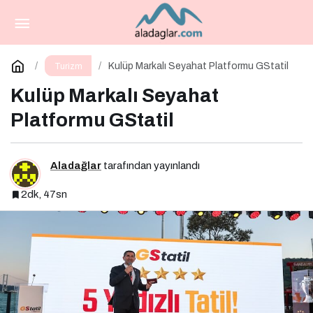
Emirates ile 88 Tonluk Çevre Başarısı
Paylaş
Yorum Yap
Kulüp Markalı Seyahat Platformu GStatil
Turizm
Kulüp Markalı Seyahat
Platformu GStatil
Aladağlar
tarafından yayınlandı
2dk, 47sn