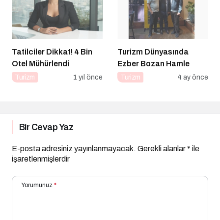
Tatilciler Dikkat! 4 Bin
Turizm Dünyasında
Otel Mühürlendi
Ezber Bozan Hamle
Turizm
1 yıl önce
Turizm
4 ay önce
Bir Cevap Yaz
E-posta adresiniz yayınlanmayacak.
Gerekli alanlar
*
ile
işaretlenmişlerdir
Yorumunuz
*