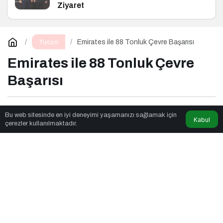
Ziyaret
Emirates ile 88 Tonluk Çevre Başarısı
Turizm
Emirates ile 88 Tonluk Çevre
Başarısı
Aladağlar
tarafından yayınlandı
Bu web sitesinde en iyi deneyimi yaşamanızı sağlamak için
Kabul
çerezler kullanılmaktadır.
3dk, 24sn