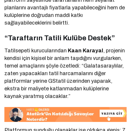
planlarını avantajlı fiyatlarla yapabileceğini hem de
kulüplerine doğrudan maddi katkı
sağlayabileceklerini belirtti.
“Taraftarın Tatili Kulübe Destek”
Tatilsepeti kurucularından
Kaan Karayal
, projenin
kendisi için kişisel bir anlam taşıdığını vurgularken,
temel amaçlarını şöyle özetledi: “Galatasaraylılar,
zaten yapacakları tatil harcamalarını diğer
platformlar yerine GStatil üzerinden yaparak,
ekstra bir maliyete katlanmadan kulüplerine
kaynak yaratmış olacaklar.”
Platformun sunduğu olanaklar ise oldukça geniş; 7