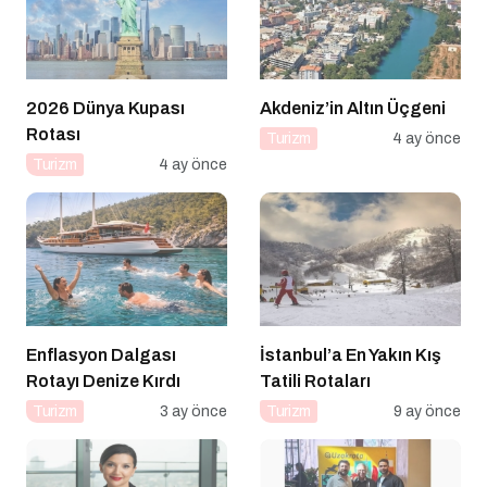
2026 Dünya Kupası
Akdeniz’in Altın Üçgeni
Rotası
Turizm
4 ay önce
Turizm
4 ay önce
Enflasyon Dalgası
İstanbul’a En Yakın Kış
Rotayı Denize Kırdı
Tatili Rotaları
Turizm
3 ay önce
Turizm
9 ay önce