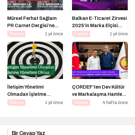
Mürsel Ferhat Sağlam
Balkan E-Ticaret Zirvesi
PR Carnet Dergisi’ne
2025’in Marka Elçisi
Konuştu
Belli Oldu
Startup
1 yıl önce
Startup
1 yıl önce
İletişim Yönetimi
ÇORDEF’ten Dev Kültür
Olmadan İşletme
ve Markalaşma Hamlesi:
Yönetimi Olmaz
Projelerin Başına Mürsel
Startup
1 yıl önce
Startup
4 hafta önce
Ferhat Sağlam Getirildi
Bir Cevap Yaz