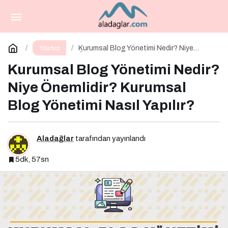
İçerik Üretimi Nedir? Niye Önemlidir? İçerik
Üretimi Nasıl Yapılır?
Paylaş
Yorum Yap
Kurumsal Blog Yönetimi Nedir? Niye
Startup
Önemlidir? Kurumsal Blog Yönetimi Nasıl
Yapılır?
Kurumsal Blog Yönetimi Nedir?
Niye Önemlidir? Kurumsal
Blog Yönetimi Nasıl Yapılır?
Aladağlar
tarafından yayınlandı
5dk, 57sn