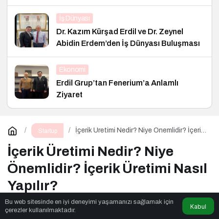
İş Dünyası
Dr. Kazım Kürşad Erdil ve Dr. Zeynel
Abidin Erdem’den İş Dünyası Buluşması
Ekonomi
Erdil Grup’tan Fenerium’a Anlamlı
Ziyaret
İçerik Üretimi Nedir? Niye Önemlidir? İçerik
Startup
Üretimi Nasıl Yapılır?
İçerik Üretimi Nedir? Niye
Önemlidir? İçerik Üretimi Nasıl
Yapılır?
Bu web sitesinde en iyi deneyimi yaşamanızı sağlamak için
Kabul
çerezler kullanılmaktadır.
Aladağlar
tarafından yayınlandı