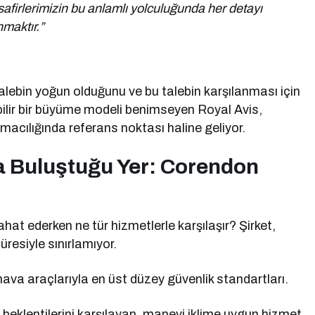
afirlerimizin bu anlamlı yolculuğunda her detayı
maktır.”
lebin yoğun olduğunu ve bu talebin karşılanması için
lebilir bir büyüme modeli benimseyen Royal Avis,
macılığında referans noktası haline geliyor.
a Buluştuğu Yer: Corendon
hat ederken ne tür hizmetlerle karşılaşır? Şirket,
üresiyle sınırlamıyor.
ava araçlarıyla en üst düzey güvenlik standartları.
 beklentilerini karşılayan, manevi iklime uygun hizmet