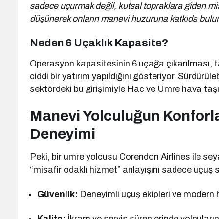
sadece uçurmak değil, kutsal topraklara giden mis
düşünerek onların manevi huzuruna katkıda bulun
Neden 6 Uçaklık Kapasite?
Operasyon kapasitesinin 6 uçağa çıkarılması, ta
ciddi bir yatırım yapıldığını gösteriyor. Sürdürü
sektördeki bu girişimiyle Hac ve Umre hava taşı
Manevi Yolculuğun Konforl
Deneyimi
Peki, bir umre yolcusu Corendon Airlines ile seya
“misafir odaklı hizmet” anlayışını sadece uçuş s
Güvenlik:
Deneyimli uçuş ekipleri ve modern h
Kalite:
İkram ve servis süreçlerinde yolcuların