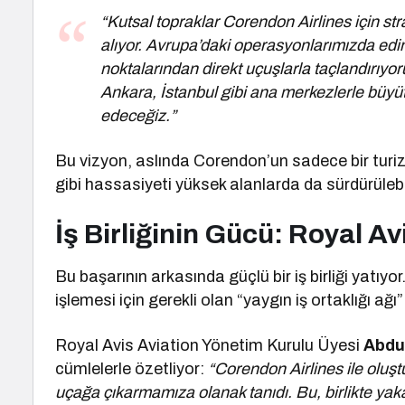
“Kutsal topraklar Corendon Airlines için st
alıyor. Avrupa’daki operasyonlarımızda edind
noktalarından direkt uçuşlarla taçlandırıyor
Ankara, İstanbul gibi ana merkezlerle büy
edeceğiz.”
Bu vizyon, aslında Corendon’un sadece bir turi
gibi hassasiyeti yüksek alanlarda da sürdürülebi
İş Birliğinin Gücü: Royal Avi
Bu başarının arkasında güçlü bir iş birliği yatıy
işlemesi için gerekli olan “yaygın iş ortaklığı ağ
Royal Avis Aviation Yönetim Kurulu Üyesi
Abdu
cümlelerle özetliyor:
“Corendon Airlines ile olu
uçağa çıkarmamıza olanak tanıdı. Bu, birlikte yak