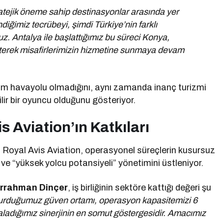
ratejik öneme sahip destinasyonlar arasında yer
iğimiz tecrübeyi, şimdi Türkiye’nin farklı
uz. Antalya ile başlattığımız bu süreci Konya,
üterek misafirlerimizin hizmetine sunmaya devam
zm havayolu olmadığını, aynı zamanda inanç turizmi
lir bir oyuncu olduğunu gösteriyor.
s Aviation’ın Katkıları
or. Royal Avis Aviation, operasyonel süreçlerin kusursuz
ı” ve “yüksek yolcu potansiyeli” yönetimini üstleniyor.
rrahman Dinçer
, iş birliğinin sektöre kattığı değeri şu
şturduğumuz güven ortamı, operasyon kapasitemizi 6
aladığımız sinerjinin en somut göstergesidir. Amacımız