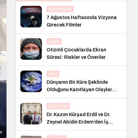
Kültür Sanat
7 Ağustos Haftasında Vizyona
Girecek Filmler
Sağlık
Otizmli Çocuklarda Ekran
Süresi: Riskler ve Öneriler
Blog
Dünyanın Bir Küre Şeklinde
Olduğunu Kanıtlayan Olaylar
Nedir?
İş Dünyası
Dr. Kazım Kürşad Erdil ve Dr.
Zeynel Abidin Erdem’den İş
Dünyası Buluşması
em