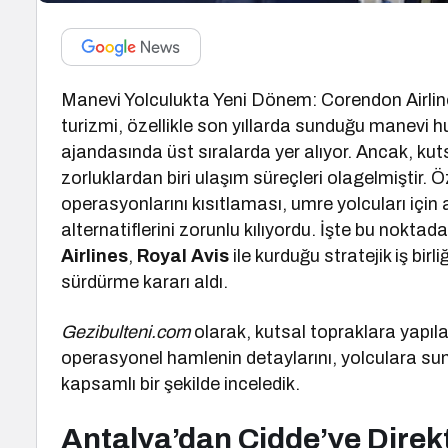
Manevi Yolculukta Yeni Dönem: Corendon Airline
turizmi, özellikle son yıllarda sunduğu manevi h
ajandasında üst sıralarda yer alıyor. Ancak, kut
zorluklardan biri ulaşım süreçleri olagelmiştir. 
operasyonlarını kısıtlaması, umre yolcuları için
alternatiflerini zorunlu kılıyordu. İşte bu nokt
Airlines
,
Royal Avis
ile kurduğu stratejik iş bir
sürdürme kararı aldı.
Gezibulteni.com
olarak, kutsal topraklara yapıla
operasyonel hamlenin detaylarını, yolculara sun
kapsamlı bir şekilde inceledik.
Antalya’dan Cidde’ye Dire