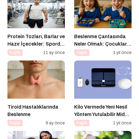
Protein Tozları, Barlar ve
Beslenme Çantasında
Hazır İçecekler: Sporda
Neler Olmalı: Çocuklar
Takviye mi, Tuzak mı?
İçin Lezzetli ve Dengeli
Sağlık
11 ay önce
Sağlık
1 yıl önce
Alternatifler
Tiroid Hastalıklarında
Kilo Vermede Yeni Nesil
Beslenme
Yöntem Yutulabilir Mide
Balonu ile Ameliyatsız
Sağlık
9 ay önce
Sağlık
1 yıl önce
Konforlu ve Hızlı Bir
Çözüm