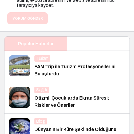
adımı, e-posta adresimi ve web site adresimi bu
tarayıcıya kaydet.
YORUM GÖNDER
Popüler Haberler
Turizm
FAM Trip ile Turizm Profesyonellerini
Buluşturdu
Sağlık
Otizmli Çocuklarda Ekran Süresi:
Riskler ve Öneriler
Blog
Dünyanın Bir Küre Şeklinde Olduğunu