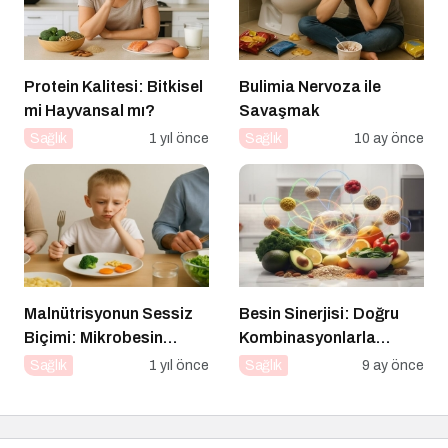
Protein Kalitesi: Bitkisel
Bulimia Nervoza ile
mi Hayvansal mı?
Savaşmak
Sağlık
1 yıl önce
Sağlık
10 ay önce
Malnütrisyonun Sessiz
Besin Sinerjisi: Doğru
Biçimi: Mikrobesin
Kombinasyonlarla
Eksikliklerinin
Besinlerin Gücünü Artırın
Sağlık
1 yıl önce
Sağlık
9 ay önce
Nörogelişim Üzerindeki
Etkisi