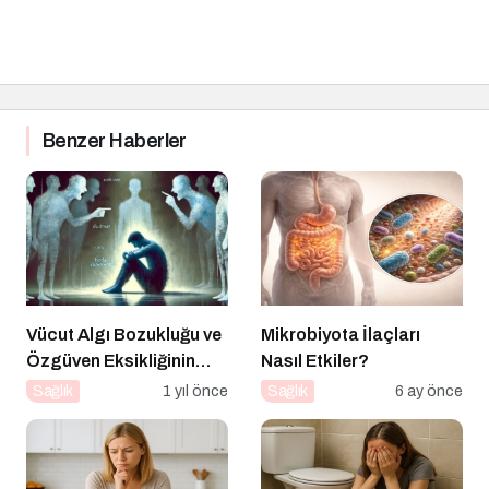
Benzer Haberler
Vücut Algı Bozukluğu ve
Mikrobiyota İlaçları
Özgüven Eksikliğinin
Nasıl Etkiler?
Görünmeyen Kökleri
Sağlık
1 yıl önce
Sağlık
6 ay önce