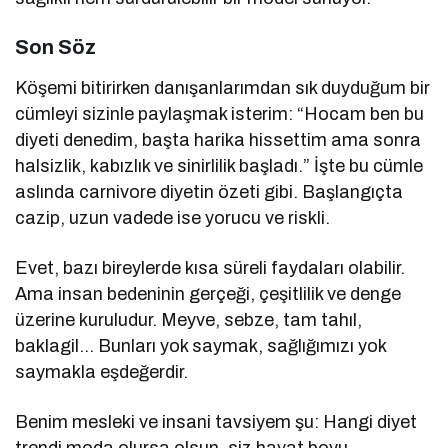
Son Söz
Köşemi bitirirken danışanlarımdan sık duyduğum bir
cümleyi sizinle paylaşmak isterim: “Hocam ben bu
diyeti denedim, başta harika hissettim ama sonra
halsizlik, kabızlık ve sinirlilik başladı.” İşte bu cümle
aslında carnivore diyetin özeti gibi. Başlangıçta
cazip, uzun vadede ise yorucu ve riskli.
Evet, bazı bireylerde kısa süreli faydaları olabilir.
Ama insan bedeninin gerçeği, çeşitlilik ve denge
üzerine kuruludur. Meyve, sebze, tam tahıl,
baklagil… Bunları yok saymak, sağlığımızı yok
saymakla eşdeğerdir.
Benim mesleki ve insani tavsiyem şu: Hangi diyet
trendi moda olursa olsun, siz hayat boyu