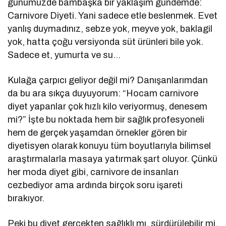
günümüzde bambaşka bir yaklaşım gündemde:
Carnivore Diyeti. Yani sadece etle beslenmek. Evet
yanlış duymadınız, sebze yok, meyve yok, baklagil
yok, hatta çoğu versiyonda süt ürünleri bile yok.
Sadece et, yumurta ve su…
Kulağa çarpıcı geliyor değil mi? Danışanlarımdan
da bu ara sıkça duyuyorum: “Hocam carnivore
diyet yapanlar çok hızlı kilo veriyormuş, denesem
mi?” İşte bu noktada hem bir sağlık profesyoneli
hem de gerçek yaşamdan örnekler gören bir
diyetisyen olarak konuyu tüm boyutlarıyla bilimsel
araştırmalarla masaya yatırmak şart oluyor. Çünkü
her moda diyet gibi, carnivore de insanları
cezbediyor ama ardında birçok soru işareti
bırakıyor.
Peki bu diyet gerçekten sağlıklı mı, sürdürülebilir mi,