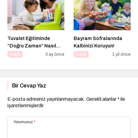
Tuvalet Eğitiminde
Bayram Sofralarında
“Doğru Zaman” Nasıl
Kalbinizi Koruyun!
Anlaşılır?
Sağlık
3 ay önce
Sağlık
1 yıl önce
Bir Cevap Yaz
E-posta adresiniz yayınlanmayacak.
Gerekli alanlar
*
ile
işaretlenmişlerdir
Yorumunuz
*