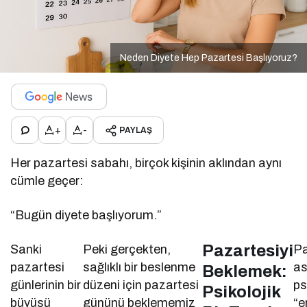
Neden Diyete Hep Pazartesi Başlıyoruz?
+
-
PAYLAŞ
Her pazartesi sabahı, birçok kişinin aklından aynı
cümle geçer:
“Bugün diyete başlıyorum.”
Pazartesiyi
Sanki
Peki gerçekten,
Pa
pazartesi
sağlıklı bir beslenme
as
Beklemek:
günlerinin bir
düzeni için pazartesi
ps
Psikolojik
büyüsü
gününü beklememiz
“e