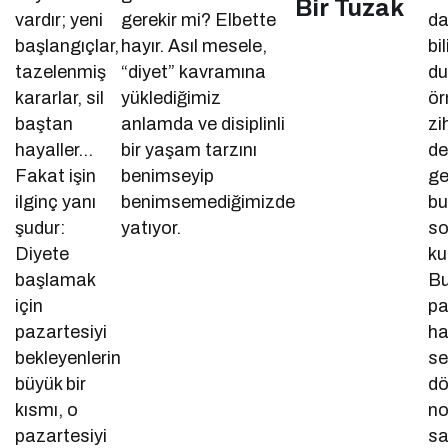
Bir Tuzak
vardır; yeni
gerekir mi? Elbette
da
başlangıçlar,
hayır. Asıl mesele,
bi
tazelenmiş
“diyet” kavramına
du
kararlar, sil
yüklediğimiz
ör
baştan
anlamda ve disiplinli
zi
hayaller…
bir yaşam tarzını
de
Fakat işin
benimseyip
ge
ilginç yanı
benimsemediğimizde
b
şudur:
yatıyor.
so
Diyete
ku
başlamak
Bu
için
pa
pazartesiyi
ha
bekleyenlerin
se
büyük bir
d
kısmı, o
no
pazartesiyi
sa