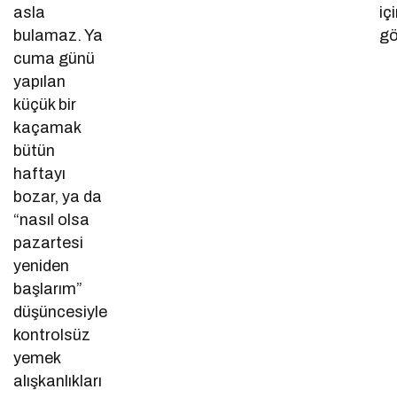
asla
iç
bulamaz. Ya
gö
cuma günü
yapılan
küçük bir
kaçamak
bütün
haftayı
bozar, ya da
“nasıl olsa
pazartesi
yeniden
başlarım”
düşüncesiyle
kontrolsüz
yemek
alışkanlıkları