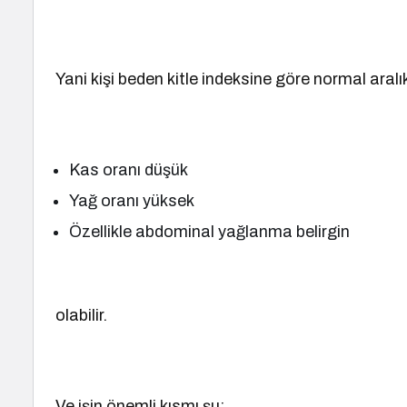
Yani kişi beden kitle indeksine göre normal aral
Kas oranı düşük
Yağ oranı yüksek
Özellikle abdominal yağlanma belirgin
olabilir.
Ve işin önemli kısmı şu: