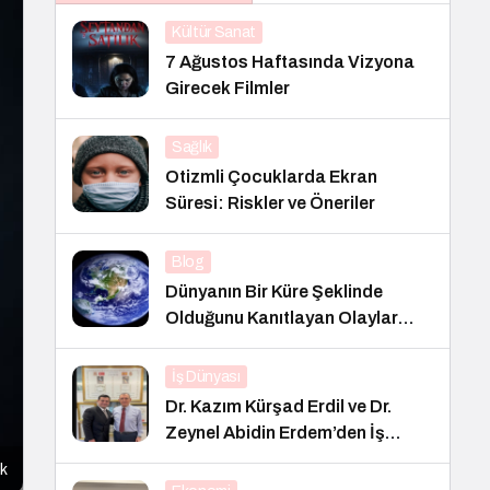
Kültür Sanat
7 Ağustos Haftasında Vizyona
Girecek Filmler
Sağlık
Otizmli Çocuklarda Ekran
Süresi: Riskler ve Öneriler
Blog
Dünyanın Bir Küre Şeklinde
Olduğunu Kanıtlayan Olaylar
Nedir?
İş Dünyası
Dr. Kazım Kürşad Erdil ve Dr.
Zeynel Abidin Erdem’den İş
Dünyası Buluşması
ak