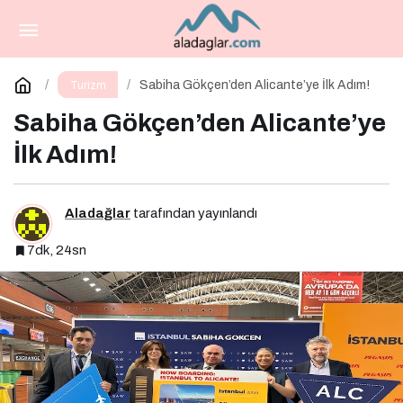
Münih’in Premium Dokusundan Mısır’ın Tarihi
Derinliğine
Paylaş
Yorum Yap
Sabiha Gökçen’den Alicante’ye İlk Adım!
Turizm
Sabiha Gökçen’den Alicante’ye
İlk Adım!
Aladağlar
tarafından yayınlandı
7dk, 24sn