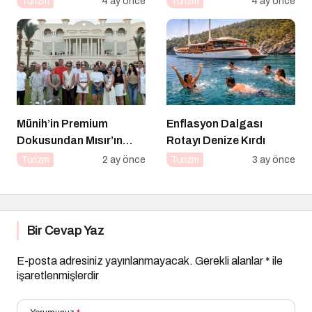
Turizm
4 ay önce
Turizm
4 ay önce
Münih’in Premium
Enflasyon Dalgası
Dokusundan Mısır’ın
Rotayı Denize Kırdı
Tarihi Derinliğine
Turizm
2 ay önce
Turizm
3 ay önce
Bir Cevap Yaz
E-posta adresiniz yayınlanmayacak.
Gerekli alanlar
*
ile
işaretlenmişlerdir