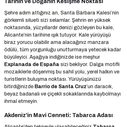
Tarihin ve Doğanın Kesişme Noktası
Şehre adım attığınız an, Santa Bárbara Kalesi’nin
görkemli silueti sizi selamlar. Şehrin en yüksek
noktasında, yüzyıllardır denizi gözleyen bu kale,
Alicante’nin tarihine ışık tutuyor. Kale yürüyüşü
biraz yorucu olabilir ama alacağınız manzara
ödülü, tüm yorgunluğu unutturmaya yetecek kadar
büyüleyici. Aşağıya indiğinizde ise meşhur
Explanada de España
sizi bekliyor. Dalga motifli
mozaiklerle döşenmiş bu sahil yolu, yerel halkın ve
turistlerin buluşma noktası. Yürüyüşünüzü
bitirdiğinizde
Barrio de Santa Cruz
’un daracık,
beyaz badanalı ve çiçekli sokaklarında kaybolmayı
ihmal etmeyin.
Akdeniz’in Mavi Cenneti: Tabarca Adası
Alicante’den tekneyle ulaşabileceğiniz
Tabarca