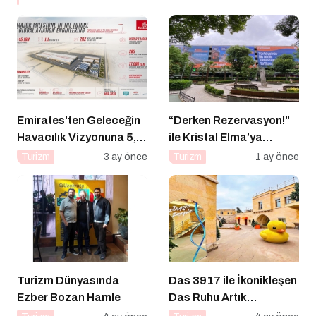
Emirates’ten Geleceğin
“Derken Rezervasyon!”
Havacılık Vizyonuna 5,1
ile Kristal Elma’ya
Milyar Dolarlık Dev
Uzanan Başarı Hikâyesi
Turizm
3 ay önce
Turizm
1 ay önce
Yatırım
Turizm Dünyasında
Das 3917 ile İkonikleşen
Ezber Bozan Hamle
Das Ruhu Artık
Kapadokya’da