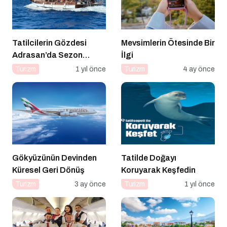
Tatilcilerin Gözdesi
Mevsimlerin Ötesinde Bir
Adrasan’da Sezon
İlgi
Açıldı!
Turizm
1 yıl önce
Turizm
4 ay önce
Gökyüzünün Devinden
Tatilde Doğayı
Küresel Geri Dönüş
Koruyarak Keşfedin
Turizm
3 ay önce
Turizm
1 yıl önce