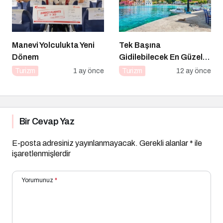
Manevi Yolculukta Yeni
Tek Başına
Dönem
Gidilebilecek En Güzel
Tatil Yerleri
Turizm
1 ay önce
Turizm
12 ay önce
Bir Cevap Yaz
E-posta adresiniz yayınlanmayacak.
Gerekli alanlar
*
ile
işaretlenmişlerdir
Yorumunuz
*