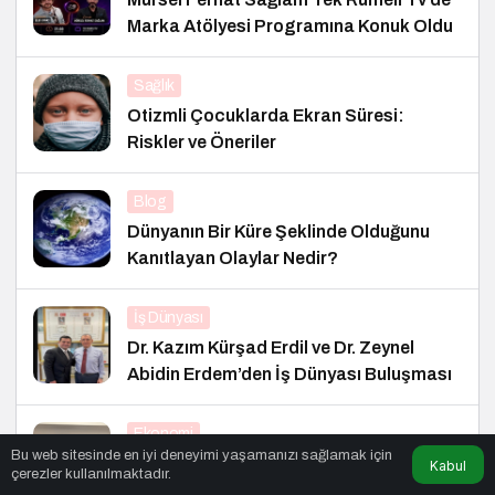
Marka Atölyesi Programına Konuk Oldu
Sağlık
Otizmli Çocuklarda Ekran Süresi:
Riskler ve Öneriler
Blog
Dünyanın Bir Küre Şeklinde Olduğunu
Kanıtlayan Olaylar Nedir?
İş Dünyası
Dr. Kazım Kürşad Erdil ve Dr. Zeynel
Abidin Erdem’den İş Dünyası Buluşması
Ekonomi
Bu web sitesinde en iyi deneyimi yaşamanızı sağlamak için
Erdil Grup’tan Fenerium’a Anlamlı
Kabul
çerezler kullanılmaktadır.
Ziyaret