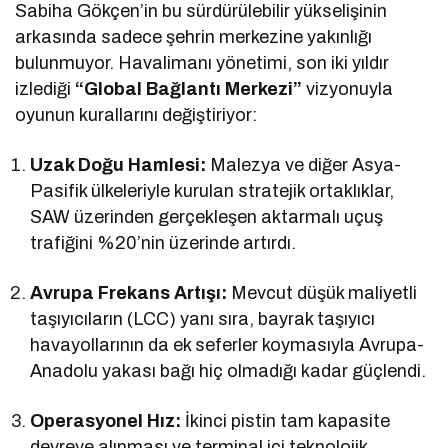
Sabiha Gökçen’in bu sürdürülebilir yükselişinin
arkasında sadece şehrin merkezine yakınlığı
bulunmuyor. Havalimanı yönetimi, son iki yıldır
izlediği
“Global Bağlantı Merkezi”
vizyonuyla
oyunun kurallarını değiştiriyor:
Uzak Doğu Hamlesi:
Malezya ve diğer Asya-
Pasifik ülkeleriyle kurulan stratejik ortaklıklar,
SAW üzerinden gerçekleşen aktarmalı uçuş
trafiğini %20’nin üzerinde artırdı.
Avrupa Frekans Artışı:
Mevcut düşük maliyetli
taşıyıcıların (LCC) yanı sıra, bayrak taşıyıcı
havayollarının da ek seferler koymasıyla Avrupa-
Anadolu yakası bağı hiç olmadığı kadar güçlendi.
Operasyonel Hız:
İkinci pistin tam kapasite
devreye alınması ve terminal içi teknolojik