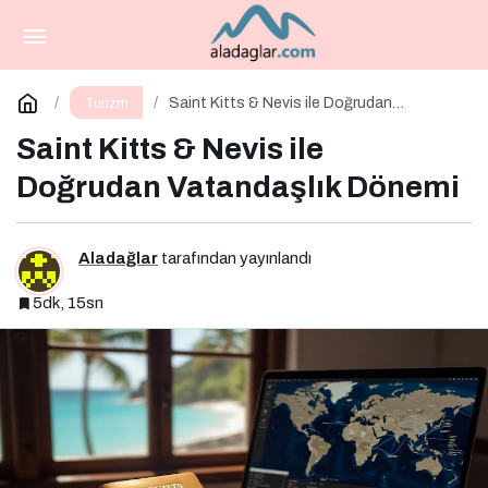
Avrupa’nın Zirvesinde Bir İstanbul Yıldızı
Paylaş
Yorum Yap
Saint Kitts & Nevis ile Doğrudan
Turizm
Vatandaşlık Dönemi
Saint Kitts & Nevis ile
Doğrudan Vatandaşlık Dönemi
Aladağlar
tarafından yayınlandı
5dk, 15sn