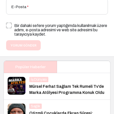
E-Posta
*
Bir dahaki sefere yorum yaptığımda kullanılmak üzere
adımı, e-posta adresimi ve web site adresimi bu
tarayıcıya kaydet.
YORUM GÖNDER
Popüler Haberler
İş Dünyası
Mürsel Ferhat Sağlam Tek Rumeli Tv’de
Marka Atölyesi Programına Konuk Oldu
Sağlık
Otizmli Çocuklarda Ekran Süresi: