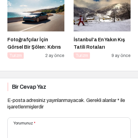
Fotoğrafçılar İçin
İstanbul’a En Yakın Kış
Görsel Bir Şölen: Kıbrıs
Tatili Rotaları
Turizm
2 ay önce
Turizm
9 ay önce
Bir Cevap Yaz
E-posta adresiniz yayınlanmayacak.
Gerekli alanlar
*
ile
işaretlenmişlerdir
Yorumunuz
*