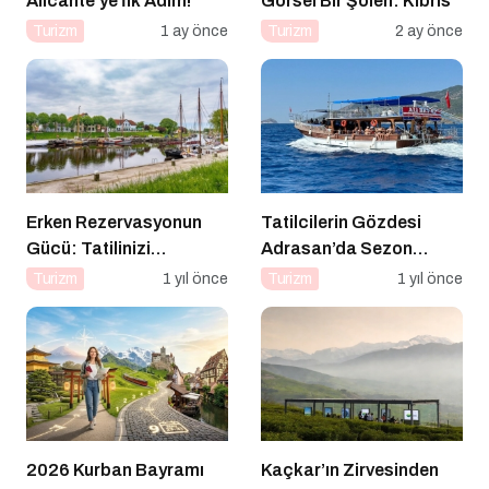
Alicante’ye İlk Adım!
Görsel Bir Şölen: Kıbrıs
Turizm
1 ay önce
Turizm
2 ay önce
Erken Rezervasyonun
Tatilcilerin Gözdesi
Gücü: Tatilinizi
Adrasan’da Sezon
Planlayın, Avantajları
Açıldı!
Turizm
1 yıl önce
Turizm
1 yıl önce
Yakalayın!
2026 Kurban Bayramı
Kaçkar’ın Zirvesinden