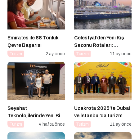
Emirates ile 88 Tonluk
Celestyal’den Yeni Kış
Çevre Başarısı
Sezonu Rotaları:
Atina’dan Cidde’ye
Turizm
2 ay önce
Turizm
11 ay önce
Yolculuk
Seyahat
Uzakrota 2025’te Dubai
Teknolojilerinde Yeni Bir
ve İstanbul’da turizm
Dönem
profesyonellerini
Turizm
4 hafta önce
Turizm
11 ay önce
buluşturacak