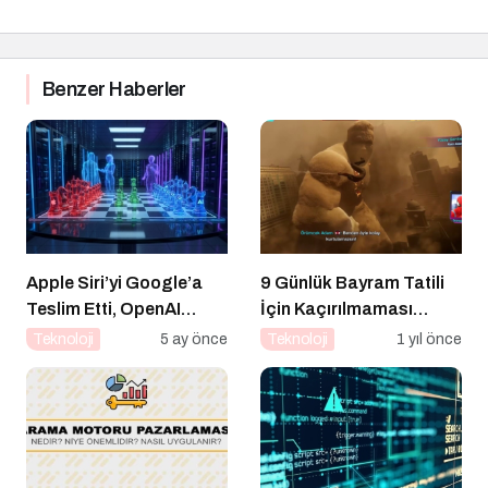
Benzer Haberler
Apple Siri’yi Google’a
9 Günlük Bayram Tatili
Teslim Etti, OpenAI
İçin Kaçırılmaması
Bilgisayar Kullanmaya
Gereken 8 Oyun
Teknoloji
5 ay önce
Teknoloji
1 yıl önce
Başladı