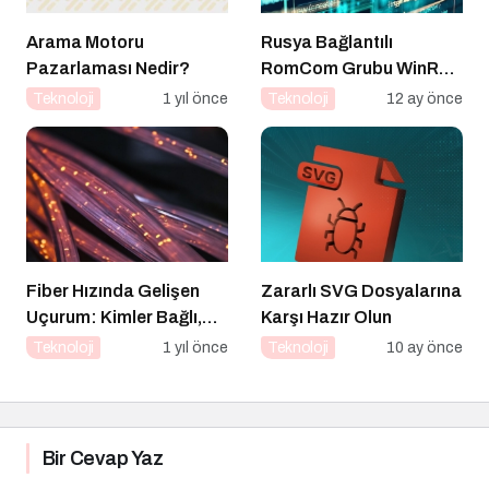
Arama Motoru
Rusya Bağlantılı
Pazarlaması Nedir?
RomCom Grubu WinRAR
Açığını Hedef Aldı
Teknoloji
1 yıl önce
Teknoloji
12 ay önce
Fiber Hızında Gelişen
Zararlı SVG Dosyalarına
Uçurum: Kimler Bağlı,
Karşı Hazır Olun
Kimler Dışarıda
Teknoloji
1 yıl önce
Teknoloji
10 ay önce
Bir Cevap Yaz