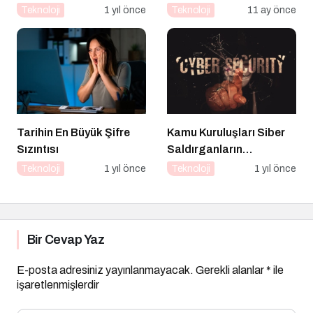
güvenliğinin temel
Teknoloji
1 yıl önce
Teknoloji
11 ay önce
katmanı
Tarihin En Büyük Şifre
Kamu Kuruluşları Siber
Sızıntısı
Saldırganların
Hedefinde
Teknoloji
1 yıl önce
Teknoloji
1 yıl önce
Bir Cevap Yaz
E-posta adresiniz yayınlanmayacak.
Gerekli alanlar
*
ile
işaretlenmişlerdir