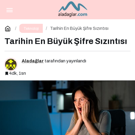
TBD, 8. Siber Güvenlik Ekosisteminin
Geliştirilmesi Zirvesi’ni Gerçekleştirdi
Paylaş
Yorum Yap
Tarihin En Büyük Şifre Sızıntısı
Teknoloji
Tarihin En Büyük Şifre Sızıntısı
Aladağlar
tarafından yayınlandı
4dk, 1sn