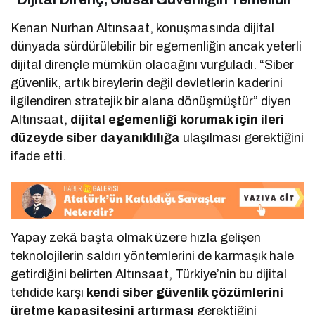
Kenan Nurhan Altınsaat, konuşmasında dijital
dünyada sürdürülebilir bir egemenliğin ancak yeterli
dijital dirençle mümkün olacağını vurguladı. “Siber
güvenlik, artık bireylerin değil devletlerin kaderini
ilgilendiren stratejik bir alana dönüşmüştür” diyen
Altınsaat,
dijital egemenliği korumak için ileri
düzeyde siber dayanıklılığa
ulaşılması gerektiğini
ifade etti.
Yapay zekâ başta olmak üzere hızla gelişen
teknolojilerin saldırı yöntemlerini de karmaşık hale
getirdiğini belirten Altınsaat, Türkiye’nin bu dijital
tehdide karşı
kendi siber güvenlik çözümlerini
üretme kapasitesini artırması
gerektiğini