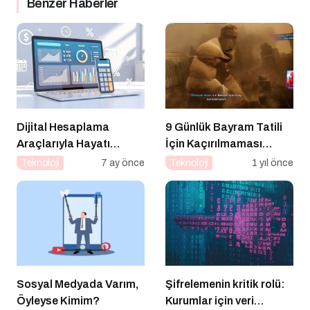
Benzer Haberler
Dijital Hesaplama
9 Günlük Bayram Tatili
Araçlarıyla Hayatı
İçin Kaçırılmaması
Kolaylaştıran Platform:
Gereken 8 Oyun
Teknoloji
7 ay önce
Teknoloji
1 yıl önce
tamliste.tr
Sosyal Medyada Varım,
Şifrelemenin kritik rolü:
Öyleyse Kimim?
Kurumlar için veri