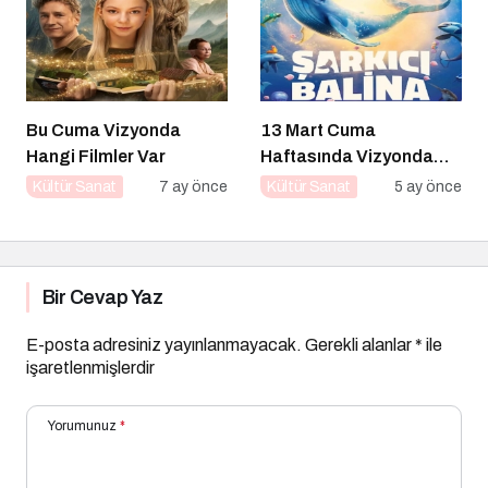
Bu Cuma Vizyonda
13 Mart Cuma
Hangi Filmler Var
Haftasında Vizyonda
Hangi Filmler Var?
Kültür Sanat
7 ay önce
Kültür Sanat
5 ay önce
Bir Cevap Yaz
E-posta adresiniz yayınlanmayacak.
Gerekli alanlar
*
ile
işaretlenmişlerdir
Yorumunuz
*