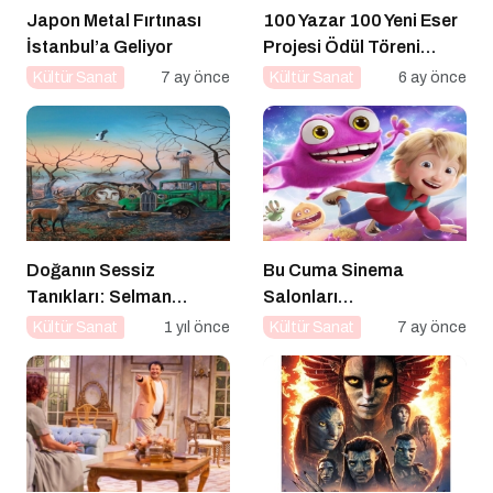
Japon Metal Fırtınası
100 Yazar 100 Yeni Eser
İstanbul’a Geliyor
Projesi Ödül Töreni
Gerçekleşti
Kültür Sanat
7 ay önce
Kültür Sanat
6 ay önce
Doğanın Sessiz
Bu Cuma Sinema
Tanıkları: Selman
Salonları
Uzun’un Sanat Yolculuğu
Hareketleniyor: 26 Aralık
Kültür Sanat
1 yıl önce
Kültür Sanat
7 ay önce
Vizyondaki Filmler
Açıklandı