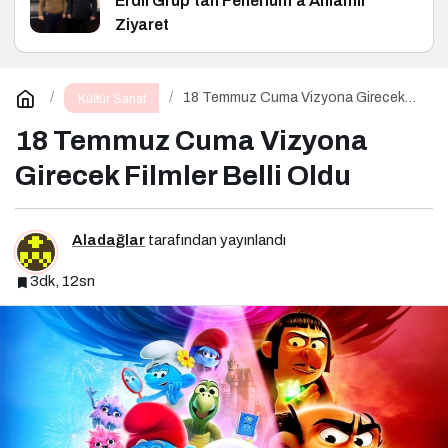
Erdil Grup’tan Fenerium’a Anlamlı
Ziyaret
18 Temmuz Cuma Vizyona Girecek
Kültür Sanat
Filmler Belli Oldu
18 Temmuz Cuma Vizyona
Girecek Filmler Belli Oldu
Aladağlar
tarafından yayınlandı
3dk, 12sn