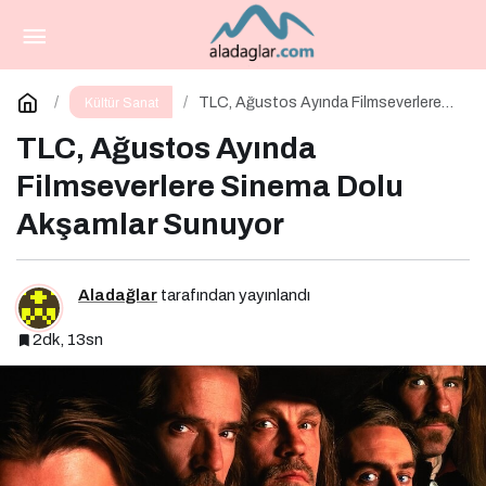
18 Temmuz Cuma Vizyona Girecek Filmler
Belli Oldu
Paylaş
Yorum Yap
TLC, Ağustos Ayında Filmseverlere
Kültür Sanat
Sinema Dolu Akşamlar Sunuyor
TLC, Ağustos Ayında
Filmseverlere Sinema Dolu
Akşamlar Sunuyor
Aladağlar
tarafından yayınlandı
2dk, 13sn