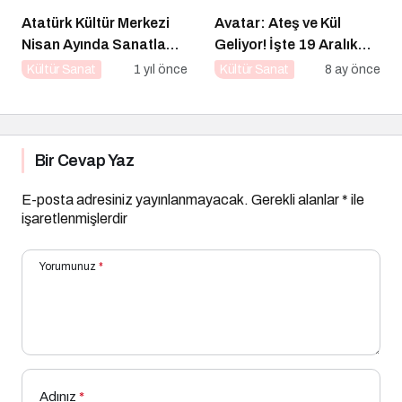
Atatürk Kültür Merkezi
Avatar: Ateş ve Kül
Nisan Ayında Sanatla
Geliyor! İşte 19 Aralık
Dolup Taşıyor
Vizyon Filmleri
Kültür Sanat
1 yıl önce
Kültür Sanat
8 ay önce
Bir Cevap Yaz
E-posta adresiniz yayınlanmayacak.
Gerekli alanlar
*
ile
işaretlenmişlerdir
Yorumunuz
*
Adınız
*