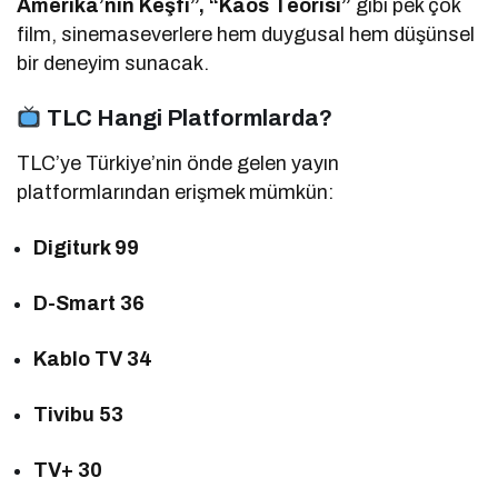
Amerika’nın Keşfi”, “Kaos Teorisi”
gibi pek çok
film, sinemaseverlere hem duygusal hem düşünsel
bir deneyim sunacak.
TLC Hangi Platformlarda?
TLC’ye Türkiye’nin önde gelen yayın
platformlarından erişmek mümkün:
Digiturk 99
D-Smart 36
Kablo TV 34
Tivibu 53
TV+ 30