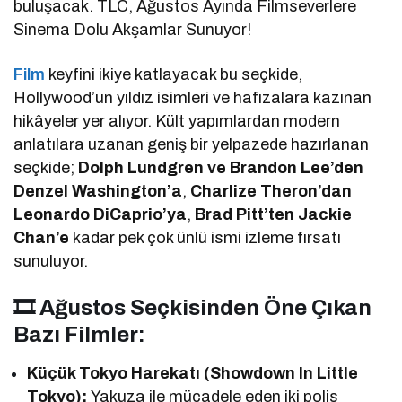
buluşacak. TLC, Ağustos Ayında Filmseverlere
Sinema Dolu Akşamlar Sunuyor!
Film
keyfini ikiye katlayacak bu seçkide,
Hollywood’un yıldız isimleri ve hafızalara kazınan
hikâyeler yer alıyor. Kült yapımlardan modern
anlatılara uzanan geniş bir yelpazede hazırlanan
seçkide;
Dolph Lundgren ve Brandon Lee’den
Denzel Washington’a
,
Charlize Theron’dan
Leonardo DiCaprio’ya
,
Brad Pitt’ten Jackie
Chan’e
kadar pek çok ünlü ismi izleme fırsatı
sunuluyor.
🎞 Ağustos Seçkisinden Öne Çıkan
Bazı Filmler:
Küçük Tokyo Harekatı (Showdown In Little
Tokyo):
Yakuza ile mücadele eden iki polis