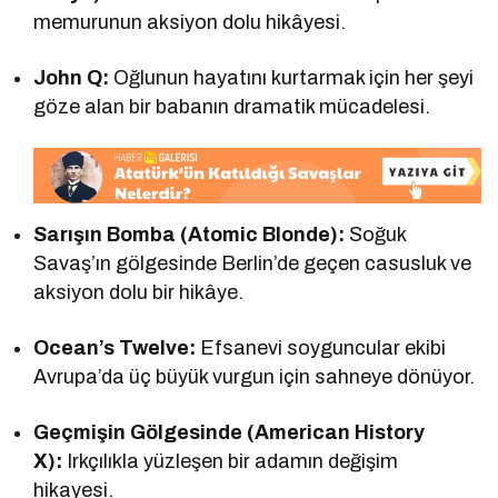
memurunun aksiyon dolu hikâyesi.
John Q:
Oğlunun hayatını kurtarmak için her şeyi
göze alan bir babanın dramatik mücadelesi.
Sarışın Bomba (Atomic Blonde):
Soğuk
Savaş’ın gölgesinde Berlin’de geçen casusluk ve
aksiyon dolu bir hikâye.
Ocean’s Twelve:
Efsanevi soyguncular ekibi
Avrupa’da üç büyük vurgun için sahneye dönüyor.
Geçmişin Gölgesinde (American History
X):
Irkçılıkla yüzleşen bir adamın değişim
hikayesi.