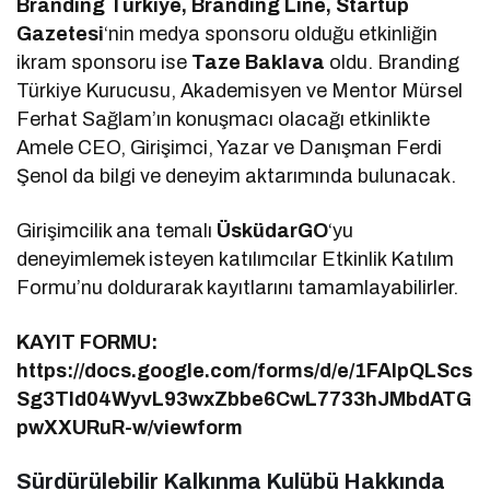
Branding Türkiye, Branding Line, Startup
Gazetesi
‘nin medya sponsoru olduğu etkinliğin
ikram sponsoru ise
Taze Baklava
oldu. Branding
Türkiye Kurucusu, Akademisyen ve Mentor Mürsel
Ferhat Sağlam’ın konuşmacı olacağı etkinlikte
Amele CEO, Girişimci, Yazar ve Danışman Ferdi
Şenol da bilgi ve deneyim aktarımında bulunacak.
Girişimcilik ana temalı
ÜsküdarGO
‘yu
deneyimlemek isteyen katılımcılar Etkinlik Katılım
Formu’nu doldurarak kayıtlarını tamamlayabilirler.
KAYIT FORMU:
https://docs.google.com/forms/d/e/1FAIpQLScs
Sg3Tld04WyvL93wxZbbe6CwL7733hJMbdATG
pwXXURuR-w/viewform
Sürdürülebilir Kalkınma Kulübü Hakkında