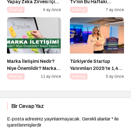
Yapay Zeka Zirvesi İçin
Tv’nin Bu Haftaki
Geri Sayım!
Konuğu Mürsel Ferhat
Startup
4 ay önce
Startup
7 ay önce
Sağlam Oluyor
Marka İletişimi Nedir?
Türkiye’de Startup
Niye Önemlidir? Marka
Yatırımları 2025’te 1,4
İletişimi Nasıl Yapılır?
Milyar Dolara Ulaştı
Startup
11 ay önce
Startup
5 ay önce
Bir Cevap Yaz
E-posta adresiniz yayınlanmayacak.
Gerekli alanlar
*
ile
işaretlenmişlerdir