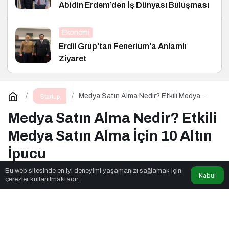
Abidin Erdem’den İş Dünyası Buluşması
Ekonomi
Erdil Grup’tan Fenerium’a Anlamlı
Ziyaret
Medya Satın Alma Nedir? Etkili Medya
Startup
Satın Alma İçin 10 Altın İpucu
Medya Satın Alma Nedir? Etkili
Medya Satın Alma İçin 10 Altın
İpucu
Bu web sitesinde en iyi deneyimi yaşamanızı sağlamak için
Kabul
çerezler kullanılmaktadır.
Aladağlar
tarafından yayınlandı
5dk, 5sn