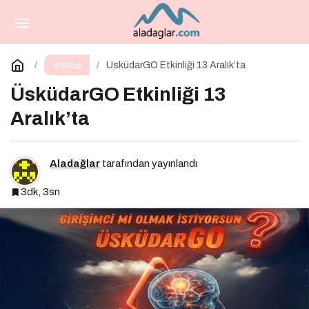
Medya Satın Alma Nedir? Etkili Medya Satın
Alma İçin 10 Altın İpucu
Paylaş
Yorum Yap
ÜsküdarGO Etkinliği 13 Aralık’ta
Startup
ÜsküdarGO Etkinliği 13
Aralık’ta
Aladağlar
tarafından yayınlandı
3dk, 3sn