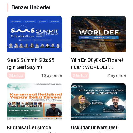
Benzer Haberler
SaaS Summit Güz 25
Yılın En Büyük E-Ticaret
İçin Geri Sayım!
Fuarı: WORLDEF
Istanbul 2026
Startup
10 ay önce
Startup
2 ay önce
Kurumsal İletişimde
Üsküdar Üniversitesi