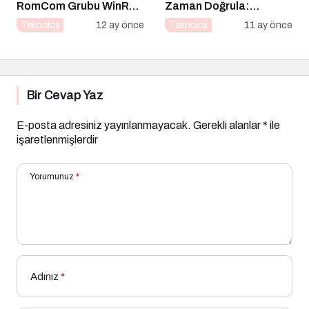
RomCom Grubu WinRAR
Zaman Doğrula:
Açığını Hedef Aldı
Şirketler İçin Parola
Teknoloji
12 ay önce
Teknoloji
11 ay önce
Güvenliği Alarmı
Bir Cevap Yaz
E-posta adresiniz yayınlanmayacak.
Gerekli alanlar
*
ile
işaretlenmişlerdir
Yorumunuz
*
Adınız
*