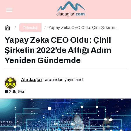
Telegram Kanallarından Pasif Gelir Elde Etmek
Artık Mümkün
Paylaş
Yorum Yap
Yapay Zeka CEO Oldu: Çinli Şirketin
Teknoloji
2022’de Attığı Adım Yeniden Gündemde
Yapay Zeka CEO Oldu: Çinli
Şirketin 2022’de Attığı Adım
Yeniden Gündemde
Aladağlar
tarafından yayınlandı
2dk, 9sn