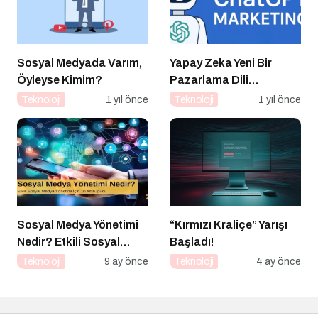
Sosyal Medyada Varım,
Yapay Zeka Yeni Bir
Öyleyse Kimim?
Pazarlama Dili
Konuşuyor:
Teknoloji
1 yıl önce
Teknoloji
1 yıl önce
ChatGPT’nin
Güncellemeleri ve
Markalara Yönelik
Fırsatlar
Sosyal Medya Yönetimi
“Kırmızı Kraliçe” Yarışı
Nedir? Etkili Sosyal
Başladı!
Medya Yönetimi İçin 10
Teknoloji
9 ay önce
Teknoloji
4 ay önce
Altın İpucu