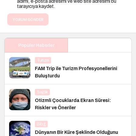
adımı, e-posta adresimi ve web site adresimi bu
tarayıcıya kaydet.
YORUM GÖNDER
Popüler Haberler
Turizm
FAM Trip ile Turizm Profesyonellerini
Buluşturdu
Sağlık
Otizmli Çocuklarda Ekran Süresi:
Riskler ve Öneriler
Blog
Dünyanın Bir Küre Şeklinde Olduğunu