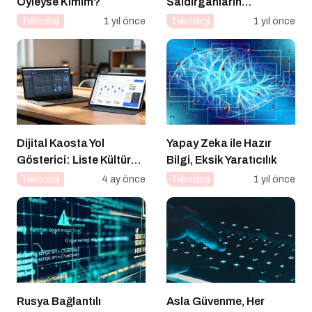
Öyleyse Kimim?
Saldırganların
Hedefinde
Teknoloji
1 yıl önce
Teknoloji
1 yıl önce
Dijital Kaosta Yol
Yapay Zeka ile Hazır
Gösterici: Liste Kültürü
Bilgi, Eksik Yaratıcılık
ve İnteraktif Çözümlerin
Teknoloji
4 ay önce
Teknoloji
1 yıl önce
Geleceği
Rusya Bağlantılı
Asla Güvenme, Her