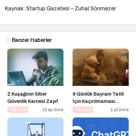
Kaynak: Startup Gazetesi – Zuhal Sönmezer
Benzer Haberler
Z Kuşağının Siber
9 Günlük Bayram Tatili
Güvenlik Karnesi Zayıf
İçin Kaçırılmaması
Gereken 8 Oyun
Teknoloji
12 ay önce
Teknoloji
1 yıl önce