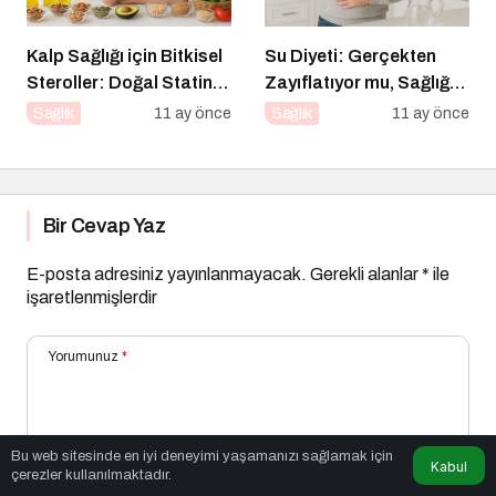
Kalp Sağlığı için Bitkisel
Su Diyeti: Gerçekten
Steroller: Doğal Statin
Zayıflatıyor mu, Sağlığa
Etkisi
Zararları Ne?
Sağlık
11 ay önce
Sağlık
11 ay önce
Bir Cevap Yaz
E-posta adresiniz yayınlanmayacak.
Gerekli alanlar
*
ile
işaretlenmişlerdir
Yorumunuz
*
Bu web sitesinde en iyi deneyimi yaşamanızı sağlamak için
Kabul
çerezler kullanılmaktadır.