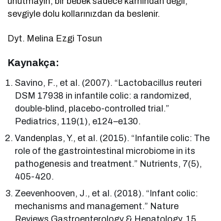
unutmayın, bir bebek sadece karnından değil,
sevgiyle dolu kollarınızdan da beslenir.
Dyt. Melina Ezgi Tosun
Kaynakça:
Savino, F., et al. (2007). “Lactobacillus reuteri
DSM 17938 in infantile colic: a randomized,
double-blind, placebo-controlled trial.”
Pediatrics, 119(1), e124–e130.
Vandenplas, Y., et al. (2015). “Infantile colic: The
role of the gastrointestinal microbiome in its
pathogenesis and treatment.” Nutrients, 7(5),
405-420.
Zeevenhooven, J., et al. (2018). “Infant colic:
mechanisms and management.” Nature
Reviews Gastroenterology & Hepatology, 15,