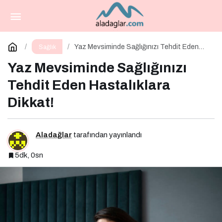
Bebeklerde Gaz Sancısı: Nedenleri, Belirtileri
ve Etkili Çözümler
Paylaş
Yorum Yap
Yaz Mevsiminde Sağlığınızı Tehdit Eden
Sağlık
Hastalıklara Dikkat!
Yaz Mevsiminde Sağlığınızı
Tehdit Eden Hastalıklara
Dikkat!
Aladağlar
tarafından yayınlandı
5dk, 0sn