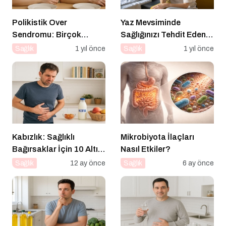
Polikistik Over
Yaz Mevsiminde
Sendromu: Birçok
Sağlığınızı Tehdit Eden
Kadının Sessiz Yoldaşı
Hastalıklara Dikkat!
Sağlık
1 yıl önce
Sağlık
1 yıl önce
Kabızlık: Sağlıklı
Mikrobiyota İlaçları
Bağırsaklar İçin 10 Altın
Nasıl Etkiler?
Öneri
Sağlık
12 ay önce
Sağlık
6 ay önce