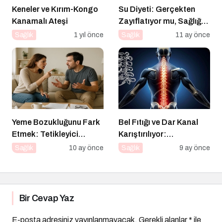
Keneler ve Kırım-Kongo
Su Diyeti: Gerçekten
Kanamalı Ateşi
Zayıflatıyor mu, Sağlığa
Zararları Ne?
Sağlık
1 yıl önce
Sağlık
11 ay önce
Yeme Bozukluğunu Fark
Bel Fıtığı ve Dar Kanal
Etmek: Tetikleyici
Karıştırılıyor:
Anlarla Yüzleşmek
Aralarındaki Farklar
Sağlık
10 ay önce
Sağlık
9 ay önce
Neler?
Bir Cevap Yaz
E-posta adresiniz yayınlanmayacak.
Gerekli alanlar
*
ile