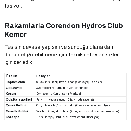
taşıyor.
Rakamlarla Corendon Hydros Club
Kemer
Tesisin devasa yapısını ve sunduğu olanakları
daha net görebilmeniz için teknik detayları sizler
için derledik:
Özellik
Detaylar
Toplam Alan
65.000 m² (Geniş botanik bahçeler ve yeşil alanlar)
Oda Sayısı
379 modern ve tamamen yenilenmiş oda
Konum
Denize sıfır, Kemer Şehir Merkezi
Oda Kategorileri
Farklı ihtiyaçlara uygun 8 farklı oda seçeneği
Çocuk Kulübü
Cory & Friends Çocuk Kulübü (Özel aktiviteler ve atölyeler)
Gençlik Kulübü
Vibehub Gençlik Kulübü (Gençlere özel eğlence ve turnuvalar)
Konsept
Ultra Her Şey Dahil (2026 Yaz Sezonu İtibarıyla)