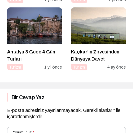
Antalya 3 Gece 4 Gün
Kaçkar’ın Zirvesinden
Turları
Dünyaya Davet
Turizm
1 yıl önce
Turizm
4 ay önce
Bir Cevap Yaz
E-posta adresiniz yayınlanmayacak.
Gerekli alanlar
*
ile
işaretlenmişlerdir
Yorumunuz
*