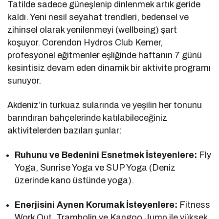
Tatilde sadece güneşlenip dinlenmek artık geride
kaldı. Yeni nesil seyahat trendleri, bedensel ve
zihinsel olarak yenilenmeyi (wellbeing) şart
koşuyor. Corendon Hydros Club Kemer,
profesyonel eğitmenler eşliğinde haftanın 7 günü
kesintisiz devam eden dinamik bir aktivite programı
sunuyor.
Akdeniz’in turkuaz sularında ve yeşilin her tonunu
barındıran bahçelerinde katılabileceğiniz
aktivitelerden bazıları şunlar:
Ruhunu ve Bedenini Esnetmek İsteyenlere:
Fly
Yoga, Sunrise Yoga ve SUP Yoga (Deniz
üzerinde kano üstünde yoga).
Enerjisini Aynen Korumak İsteyenlere:
Fitness
Work Out, Trambolin ve Kangoo Jump ile yüksek