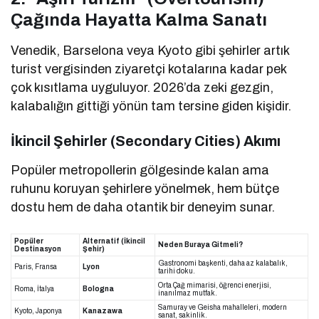
Çağında Hayatta Kalma Sanatı
Venedik, Barselona veya Kyoto gibi şehirler artık
turist vergisinden ziyaretçi kotalarına kadar pek
çok kısıtlama uyguluyor. 2026’da zeki gezgin,
kalabalığın gittiği yönün tam tersine giden kişidir.
İkincil Şehirler (Secondary Cities) Akımı
Popüler metropollerin gölgesinde kalan ama
ruhunu koruyan şehirlere yönelmek, hem bütçe
dostu hem de daha otantik bir deneyim sunar.
Popüler
Alternatif (İkincil
Neden Buraya Gitmeli?
Destinasyon
Şehir)
Gastronomi başkenti, daha az kalabalık,
Paris, Fransa
Lyon
tarihi doku.
Orta Çağ mimarisi, öğrenci enerjisi,
Roma, İtalya
Bologna
inanılmaz mutfak.
Samuray ve Geisha mahalleleri, modern
Kyoto, Japonya
Kanazawa
sanat, sakinlik.