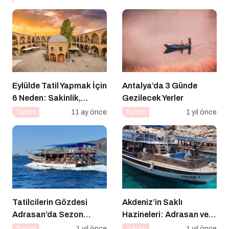
Eylülde Tatil Yapmak İçin
Antalya’da 3 Günde
6 Neden: Sakinlik,
Gezilecek Yerler
Ekonomi ve Keyif Bir
Turizm
11 ay önce
Turizm
1 yıl önce
Arada
Tatilcilerin Gözdesi
Akdeniz’in Saklı
Adrasan’da Sezon
Hazineleri: Adrasan ve
Açıldı!
Çevresi
Turizm
1 yıl önce
Turizm
1 yıl önce