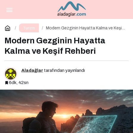
Kemer’in Kalbinde Küresel Bir Sinerji
Paylaş
Yorum Yap
Modern Gezginin Hayatta Kalma ve Keşif
Turizm
Rehberi
Modern Gezginin Hayatta
Kalma ve Keşif Rehberi
Aladağlar
tarafından yayınlandı
6dk, 42sn