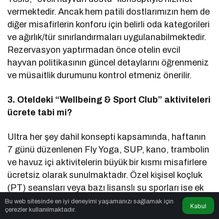
vermektedir. Ancak hem patili dostlarımızın hem de
diğer misafirlerin konforu için belirli oda kategorileri
ve ağırlık/tür sınırlandırmaları uygulanabilmektedir.
Rezervasyon yaptırmadan önce otelin evcil
hayvan politikasının güncel detaylarını öğrenmeniz
ve müsaitlik durumunu kontrol etmeniz önerilir.
3. Oteldeki “Wellbeing & Sport Club” aktiviteleri
ücrete tabi mi?
Ultra her şey dahil konsepti kapsamında, haftanın
7 günü düzenlenen Fly Yoga, SUP, kano, trambolin
ve havuz içi aktivitelerin büyük bir kısmı misafirlere
ücretsiz olarak sunulmaktadır. Özel kişisel koçluk
(PT) seansları veya bazı lisanslı su sporları ise ek
ücrete tabi olabilir.
Bu web sitesinde en iyi deneyimi yaşamanızı sağlamak için
Kabul
çerezler kullanılmaktadır.