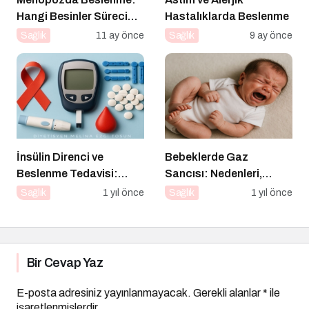
Hangi Besinler Süreci
Hastalıklarda Beslenme
Kolaylaştırır?
Sağlık
11 ay önce
Sağlık
9 ay önce
İnsülin Direnci ve
Bebeklerde Gaz
Beslenme Tedavisi:
Sancısı: Nedenleri,
Düşük Glisemik İndeksli
Belirtileri ve Etkili
Sağlık
1 yıl önce
Sağlık
1 yıl önce
Diyetlerin Rolü
Çözümler
Bir Cevap Yaz
E-posta adresiniz yayınlanmayacak.
Gerekli alanlar
*
ile
işaretlenmişlerdir