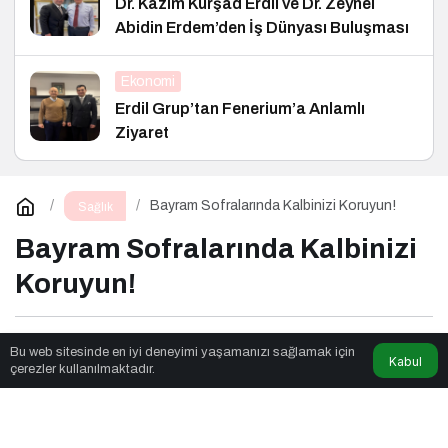
Dr. Kazım Kürşad Erdil ve Dr. Zeynel
Abidin Erdem’den İş Dünyası Buluşması
Ekonomi
Erdil Grup’tan Fenerium’a Anlamlı
Ziyaret
Bayram Sofralarında Kalbinizi Koruyun!
Sağlık
Bayram Sofralarında Kalbinizi
Koruyun!
Aladağlar
tarafından yayınlandı
Bu web sitesinde en iyi deneyimi yaşamanızı sağlamak için
Kabul
çerezler kullanılmaktadır.
4dk, 10sn