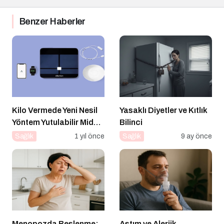
Benzer Haberler
Kilo Vermede Yeni Nesil
Yasaklı Diyetler ve Kıtlık
Yöntem Yutulabilir Mide
Bilinci
Balonu ile Ameliyatsız
Sağlık
1 yıl önce
Sağlık
9 ay önce
Konforlu ve Hızlı Bir
Çözüm
Menopozda Beslenme:
Astım ve Alerjik